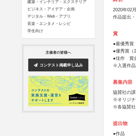
建築・インテリア・エクステリア
ビジネス・アイデア・企画
2020年02月
デジタル・Web・アプリ
作品提出・
音楽・エンタメ・レシピ
学生向け
賞
●最優秀賞
●優秀賞（
主催者の皆様へ
●佳作 賞
コンテスト掲載申し込み
※入選作品は
募集内容
協賛社の課
※オリジナ
※各協賛社
提出物
●作品