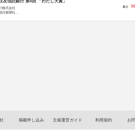
住友信託銀行 第4回 「わたし大賞」
5
あと
行株式会社
朝日新聞社
株式会社
社
掲載申し込み
主催運営ガイド
利用規約
お