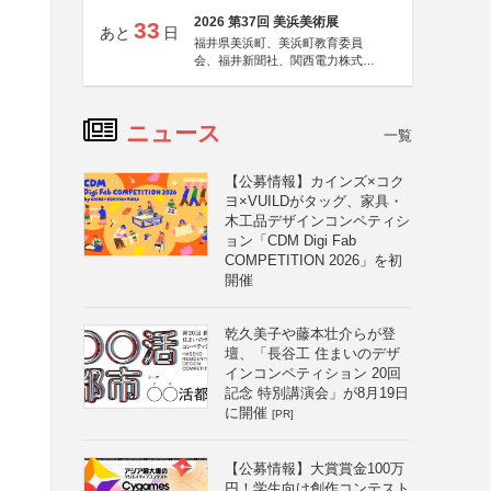
2026 第37回 美浜美術展
33
あと
日
福井県美浜町、美浜町教育委員
会、福井新聞社、関西電力株式会
社
ニュース
一覧
【公募情報】カインズ×コク
ヨ×VUILDがタッグ、家具・
木工品デザインコンペティシ
ョン「CDM Digi Fab
COMPETITION 2026」を初
開催
乾久美子や藤本壮介らが登
壇、「長谷工 住まいのデザ
インコンペティション 20回
記念 特別講演会」が8月19日
に開催
[PR]
【公募情報】大賞賞金100万
円！学生向け創作コンテスト