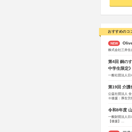
おすすめのコ
Oli
NEW
株式会社三井住
第4回 銅の
中学生限定
一般社団法人日
第19回 介
公益社団法人 
※後援：厚生労
令和8年度 
一般財団法人日
【後援】
総務省消防庁、