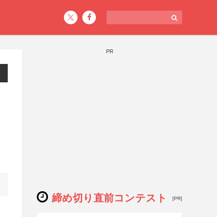
PR
締め切り直前コンテスト
[PR]