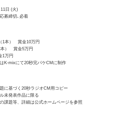
11日 (火)
応募締切､必着
（1本） 賞金10万円
2本） 賞金5万円
金1万円
K-mixにて20秒完パケCMに制作
題に基づく20秒ラジオCM用コピー
ル未発表作品に限る
の課題等、詳細は公式ホームページを参照