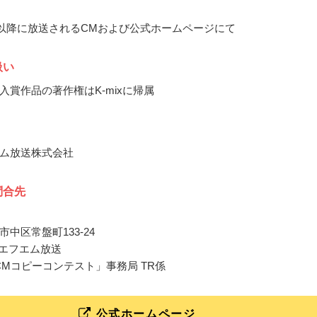
5月以降に放送されるCMおよび公式ホームページにて
扱い
入賞作品の著作権はK-mixに帰属
ム放送株式会社
問合先
中区常盤町133-24
静岡エフエム放送
 CMコピーコンテスト」事務局 TR係
公式ホームページ