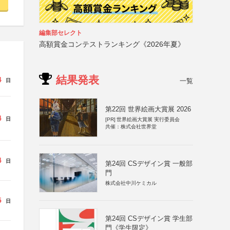
編集部セレクト
高額賞金コンテストランキング《2026年夏》
結果発表
4
一覧
日
第22回 世界絵画大賞展 2026
4
日
[PR]
世界絵画大賞展 実行委員会
共催：株式会社世界堂
4
日
第24回 CSデザイン賞 一般部
門
株式会社中川ケミカル
5
日
第24回 CSデザイン賞 学生部
門《学生限定》