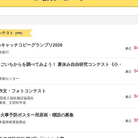
ンテスト
[PR]
veキャッチコピーグランプリ2026
8
あと
友銀行
すごいちからを調べてみよう！ 夏休み自由研究コンテスト《小・
5
》
あと
本銅センター
護作文・フォトコンテスト
5
あと
全国老人福祉施設協議会
働省、文部科学省
山火事予防ポスター用原画・標語の募集
5
あと
本森林林業振興会
文部科学省、林野庁、全国森林組合連合会、森林火災対策協会