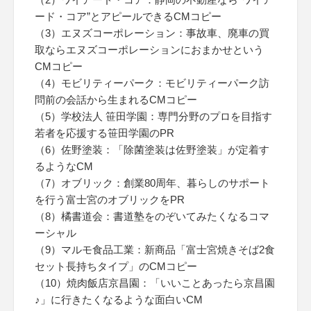
ード・コア”とアピールできるCMコピー
（3）エヌズコーポレーション：事故車、廃車の買
取ならエヌズコーポレーションにおまかせという
CMコピー
（4）モビリティーパーク：モビリティーパーク訪
問前の会話から生まれるCMコピー
（5）学校法人 笹田学園：専門分野のプロを目指す
若者を応援する笹田学園のPR
（6）佐野塗装：「除菌塗装は佐野塗装」が定着す
るようなCM
（7）オブリック：創業80周年、暮らしのサポート
を行う富士宮のオブリックをPR
（8）橘書道会：書道塾をのぞいてみたくなるコマ
ーシャル
（9）マルモ食品工業：新商品「富士宮焼きそば2食
セット長持ちタイプ」のCMコピー
（10）焼肉飯店京昌園：「いいことあったら京昌園
♪」に行きたくなるような面白いCM