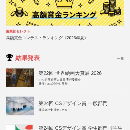
編集部セレクト
高額賞金コンテストランキング《2026年夏》
結果発表
一覧
第22回 世界絵画大賞展 2026
[PR]
世界絵画大賞展 実行委員会
共催：株式会社世界堂
第24回 CSデザイン賞 一般部門
株式会社中川ケミカル
第24回 CSデザイン賞 学生部門《学生