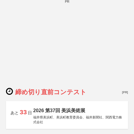
PR
締め切り直前コンテスト
[PR]
2026 第37回 美浜美術展
33
あと
日
福井県美浜町、美浜町教育委員会、福井新聞社、関西電力株
式会社