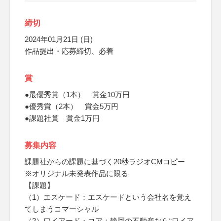
締切
2024年01月21日 (日)
作品提出・応募締切、必着
賞
●最優秀賞（1本） 賞金10万円
●優秀賞（2本） 賞金5万円
●課題社賞 賞金1万円
募集内容
課題社からの課題に基づく20秒ラジオCMコピー
※オリジナル未発表作品に限る
【課題】
（1）エスケード：エスケードという会社名を覚え
てしまうコマーシャル
（2）ワイアード・コア：静岡の不動産なら“ワイア