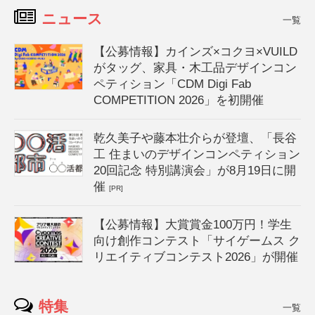
ニュース
一覧
【公募情報】カインズ×コクヨ×VUILD
がタッグ、家具・木工品デザインコン
ペティション「CDM Digi Fab
COMPETITION 2026」を初開催
乾久美子や藤本壮介らが登壇、「長谷
工 住まいのデザインコンペティション
20回記念 特別講演会」が8月19日に開
催
[PR]
【公募情報】大賞賞金100万円！学生
向け創作コンテスト「サイゲームス ク
リエイティブコンテスト2026」が開催
特集
一覧