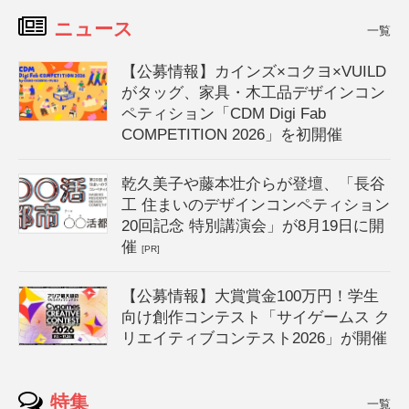
ニュース
一覧
【公募情報】カインズ×コクヨ×VUILD
がタッグ、家具・木工品デザインコン
ペティション「CDM Digi Fab
COMPETITION 2026」を初開催
乾久美子や藤本壮介らが登壇、「長谷
工 住まいのデザインコンペティション
20回記念 特別講演会」が8月19日に開
催
[PR]
【公募情報】大賞賞金100万円！学生
向け創作コンテスト「サイゲームス ク
リエイティブコンテスト2026」が開催
特集
一覧