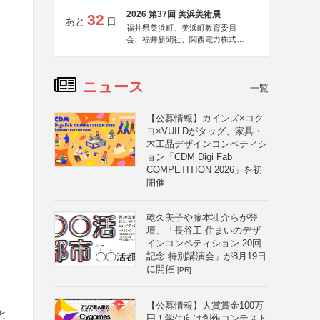
2026 第37回 美浜美術展
32
あと
日
福井県美浜町、美浜町教育委員
会、福井新聞社、関西電力株式会
社
ニュース
一覧
【公募情報】カインズ×コク
ヨ×VUILDがタッグ、家具・
木工品デザインコンペティシ
ョン「CDM Digi Fab
COMPETITION 2026」を初
開催
乾久美子や藤本壮介らが登
壇、「長谷工 住まいのデザ
インコンペティション 20回
記念 特別講演会」が8月19日
に開催
[PR]
【公募情報】大賞賞金100万
と
円！学生向け創作コンテスト