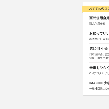
おすすめのコ
西武信用金庫
西武信用金庫
お盆っていい
株式会社日本香
第10回 生
日本医師会、読
後援：厚生労働
協賛：東京海上
未来をひらく若
OMデジタルソ
IMAGINE
一般社団法人Design 