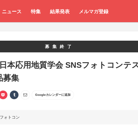
ニュース
特集
結果発表
メルマガ登録
募集終了
 日本応用地質学会 SNSフォトコンテ
品募集
Googleカレンダーに追加
フォトコン