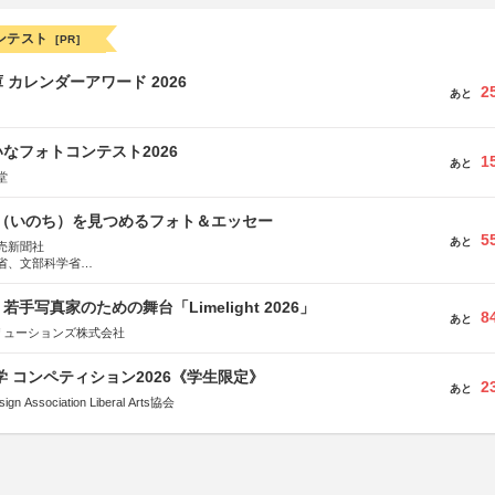
ンテスト
[PR]
 カレンダーアワード 2026
2
あと
なフォトコンテスト2026
1
あと
堂
命（いのち）を見つめるフォト＆エッセー
5
あと
売新聞社
省、文部科学省
日動火災保険株式会社、東京海上日動あんしん生命保険株式会社
手写真家のための舞台「Limelight 2026」
8
あと
リューションズ株式会社
大学 コンペティション2026《学生限定》
2
あと
Association Liberal Arts協会