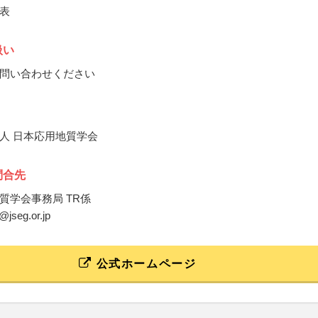
表
扱い
問い合わせください
人 日本応用地質学会
問合先
質学会事務局 TR係
e@jseg.or.jp
公式ホームページ