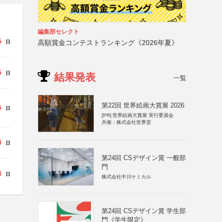
編集部セレクト
5
高額賞金コンテストランキング《2026年夏》
日
5
日
結果発表
一覧
第22回 世界絵画大賞展 2026
5
日
[PR]
世界絵画大賞展 実行委員会
共催：株式会社世界堂
4
日
第24回 CSデザイン賞 一般部
門
3
日
株式会社中川ケミカル
第24回 CSデザイン賞 学生部
門《学生限定》