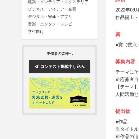
建築・インテリア・エクステリア
ビジネス・アイデア・企画
2022年08月
デジタル・Web・アプリ
作品提出・
音楽・エンタメ・レシピ
学生向け
賞
●賞（数点
主催者の皆様へ
募集内容
コンテスト掲載申し込み
テーマにそ
※応募者自
【テーマ】
人間活動と
提出物
●作品
※タイトル
※作品の追