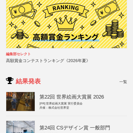
編集部セレクト
高額賞金コンテストランキング《2026年夏》
結果発表
一覧
第22回 世界絵画大賞展 2026
[PR]
世界絵画大賞展 実行委員会
共催：株式会社世界堂
第24回 CSデザイン賞 一般部門