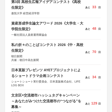
第3回 高校生広報アイデアコンテスト《高校
33
生限定》
あと
日
嘉悦大学 経営経済学部
資産形成学生論文アワード 2026《大学生・大
48
学院生限定》
あと
日
一般社団法人資産運用業協会
私の折々のことばコンテスト 2026《中・高校
生限定》
70
あと
日
朝日新聞
共催：朝日中高生新聞
日本直販プレゼンツ AYETプロジェクトによ
るショートドラマ企画コンテスト
34
あと
日
ショートショート実行委員会、日本直販株式会社、LIFE
LOG BOX
文京区×交流都市ハッシュタグキャンペーン
～あなたがみつけた交流都市の“つながる”を
129
あと
日
募集～