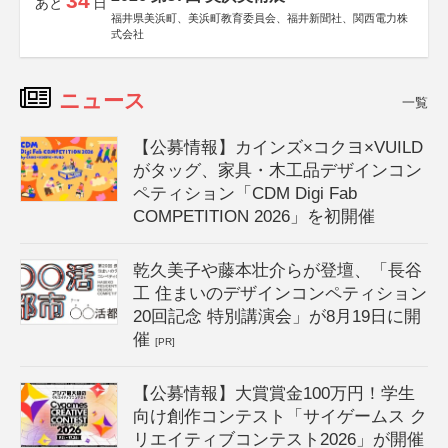
34
あと
日
福井県美浜町、美浜町教育委員会、福井新聞社、関西電力株
式会社
ニュース
一覧
【公募情報】カインズ×コクヨ×VUILD
がタッグ、家具・木工品デザインコン
ペティション「CDM Digi Fab
COMPETITION 2026」を初開催
乾久美子や藤本壮介らが登壇、「長谷
工 住まいのデザインコンペティション
20回記念 特別講演会」が8月19日に開
催
[PR]
【公募情報】大賞賞金100万円！学生
向け創作コンテスト「サイゲームス ク
リエイティブコンテスト2026」が開催