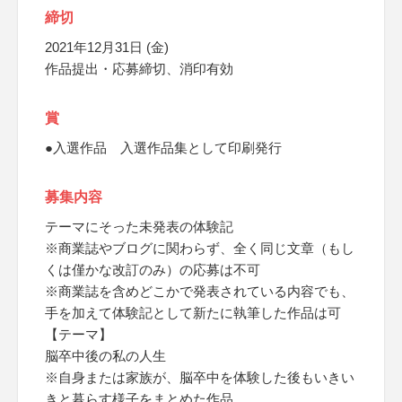
締切
2021年12月31日 (金)
作品提出・応募締切、消印有効
賞
●入選作品 入選作品集として印刷発行
募集内容
テーマにそった未発表の体験記
※商業誌やブログに関わらず、全く同じ文章（もし
くは僅かな改訂のみ）の応募は不可
※商業誌を含めどこかで発表されている内容でも、
手を加えて体験記として新たに執筆した作品は可
【テーマ】
脳卒中後の私の人生
※自身または家族が、脳卒中を体験した後もいきい
きと暮らす様子をまとめた作品