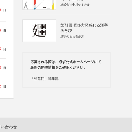
株式会社中川ケミカル
9
日
第71回 喜多方発感じる漢字
0
あそび
日
漢字のまち喜多方
5
日
応募される際は、必ず公式ホームページにて
8
最新の開催情報をご確認ください。
日
「登竜門」編集部
2
日
問い合わせ