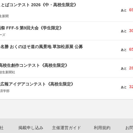
とばコンテスト 2026《中・高校生限定》
6
あと
生新聞
祭 FFF-S 第9回大会《学生限定》
3
あと
ーズ
定名勝 おくのほそ道の風景地 草加松原展 公募
6
あと
国高校生創作コンテスト《高校生限定》
2
あと
校生新聞社
生広報アイデアコンテスト《高校生限定》
3
あと
経済学部
社
掲載申し込み
主催運営ガイド
利用規約
お