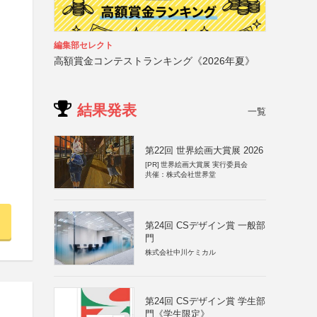
編集部セレクト
高額賞金コンテストランキング《2026年夏》
結果発表
一覧
第22回 世界絵画大賞展 2026
[PR]
世界絵画大賞展 実行委員会
共催：株式会社世界堂
第24回 CSデザイン賞 一般部
門
株式会社中川ケミカル
第24回 CSデザイン賞 学生部
門《学生限定》