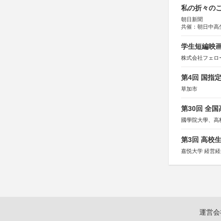
私の折々のこ
朝日新聞
共催：朝日中高
学生短編映画
株式会社フェロ
第4回 国指
草加市
第30回 全
國學院大學、高
第3回 高校
嘉悦大学 経営
運営会