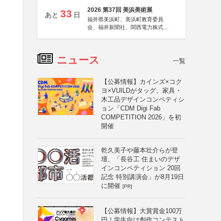
2026 第37回 美浜美術展
33
あと
日
福井県美浜町、美浜町教育委員
会、福井新聞社、関西電力株式会
社
ニュース
一覧
【公募情報】カインズ×コク
ヨ×VUILDがタッグ、家具・
木工品デザインコンペティシ
ョン「CDM Digi Fab
COMPETITION 2026」を初
開催
乾久美子や藤本壮介らが登
壇、「長谷工 住まいのデザ
インコンペティション 20回
記念 特別講演会」が8月19日
に開催
[PR]
【公募情報】大賞賞金100万
円！学生向け創作コンテスト