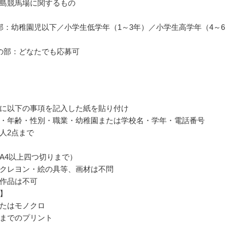
島競馬場に関するもの
部：幼稚園児以下／小学生低学年（1～3年）／小学生高学年（4～6
の部：どなたでも応募可
に以下の事項を記入した紙を貼り付け
・年齢・性別・職業・幼稚園または学校名・学年・電話番号
人2点まで
A4以上四つ切りまで）
クレヨン・絵の具等、画材は不問
作品は不可
】
たはモノクロ
までのプリント