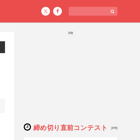
PR
締め切り直前コンテスト
[PR]