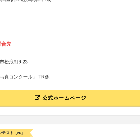
問合先
松浪町9-23
写真コンクール」 TR係
公式ホームページ
ンテスト
[PR]