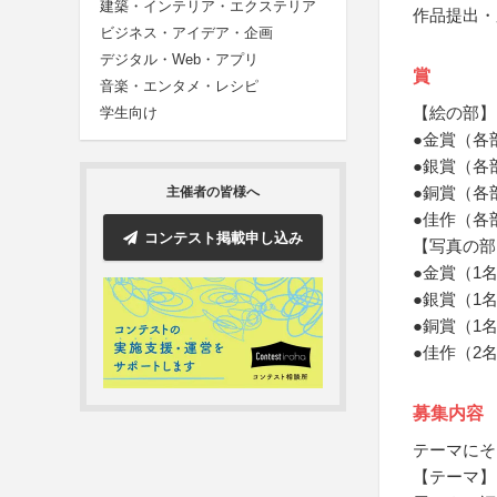
建築・インテリア・エクステリア
作品提出・
ビジネス・アイデア・企画
デジタル・Web・アプリ
賞
音楽・エンタメ・レシピ
【絵の部】
学生向け
●金賞（各
●銀賞（各
●銅賞（各
主催者の皆様へ
●佳作（各
コンテスト掲載申し込み
【写真の部
●金賞（1
●銀賞（1
●銅賞（1
●佳作（2
募集内容
テーマにそ
【テーマ】