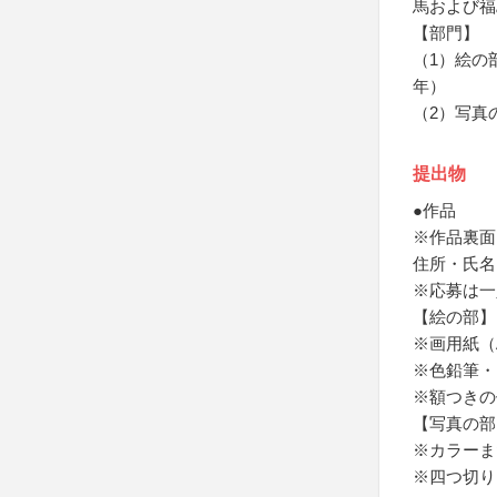
馬および福
【部門】
（1）絵の
年）
（2）写真
提出物
●作品
※作品裏面
住所・氏名
※応募は一
【絵の部】
※画用紙（
※色鉛筆・
※額つきの
【写真の部
※カラーま
※四つ切り