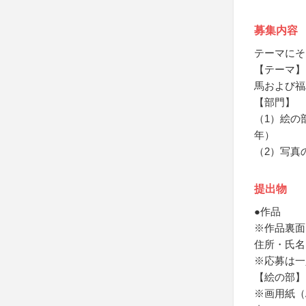
募集内容
テーマにそ
【テーマ】
馬および福
【部門】
（1）絵の
年）
（2）写真
提出物
●作品
※作品裏面
住所・氏名
※応募は一
【絵の部】
※画用紙（