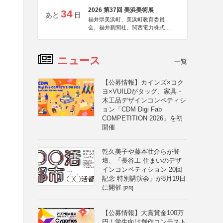
2026 第37回 美浜美術展
34
あと
日
福井県美浜町、美浜町教育委員
会、福井新聞社、関西電力株式会
社
ニュース
一覧
【公募情報】カインズ×コク
ヨ×VUILDがタッグ、家具・
木工品デザインコンペティシ
ョン「CDM Digi Fab
COMPETITION 2026」を初
開催
乾久美子や藤本壮介らが登
壇、「長谷工 住まいのデザ
インコンペティション 20回
記念 特別講演会」が8月19日
に開催
[PR]
【公募情報】大賞賞金100万
円！学生向け創作コンテスト