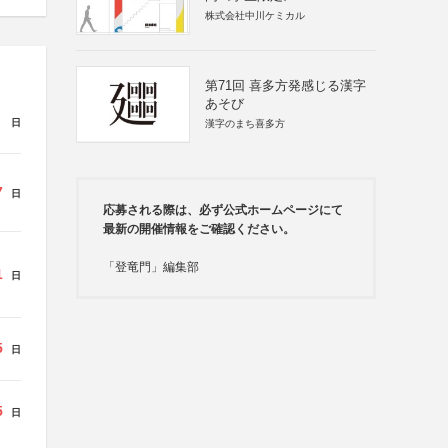
株式会社中川ケミカル
第71回 喜多方発感じる漢字
あそび
日
漢字のまち喜多方
7
日
応募される際は、必ず公式ホームページにて
最新の開催情報をご確認ください。
「登竜門」編集部
1
日
5
日
5
日