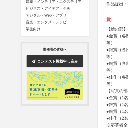
建築・インテリア・エクステリア
作品提出・
ビジネス・アイデア・企画
デジタル・Web・アプリ
賞
音楽・エンタメ・レシピ
【絵の部】
学生向け
●金賞（各
等）
●銀賞（各
主催者の皆様へ
等）
コンテスト掲載申し込み
●銅賞（各
等）
●佳作（各
等）
【写真の部
●金賞（1
●銀賞（1
●銅賞（1
●佳作（2
※応募者全