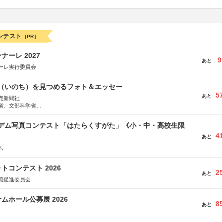
ンテスト
[PR]
ーレ 2027
9
あと
ーレ実行委員会
命（いのち）を見つめるフォト＆エッセー
5
あと
売新聞社
省、文部科学省
日動火災保険株式会社、東京海上日動あんしん生命保険株式会社
イデム写真コンテスト「はたらくすがた」《小・中・高校生限
4
あと
ム
トコンテスト 2026
2
あと
流促進委員会
ムホール公募展 2026
8
あと