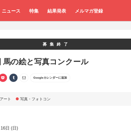
ニュース
特集
結果発表
メルマガ登録
募集終了
回 馬の絵と写真コンクール
Googleカレンダーに追加
アート
写真・フォトコン
16日 (日)