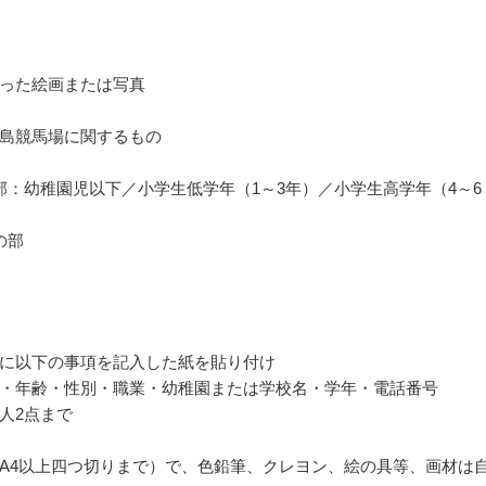
った絵画または写真
島競馬場に関するもの
部：幼稚園児以下／小学生低学年（1～3年）／小学生高学年（4～6
の部
に以下の事項を記入した紙を貼り付け
・年齢・性別・職業・幼稚園または学校名・学年・電話番号
人2点まで
A4以上四つ切りまで）で、色鉛筆、クレヨン、絵の具等、画材は