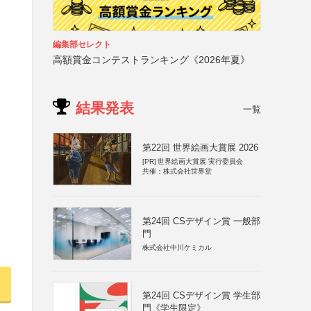
編集部セレクト
高額賞金コンテストランキング《2026年夏》
結果発表
一覧
第22回 世界絵画大賞展 2026
[PR]
世界絵画大賞展 実行委員会
共催：株式会社世界堂
第24回 CSデザイン賞 一般部
門
株式会社中川ケミカル
第24回 CSデザイン賞 学生部
門《学生限定》