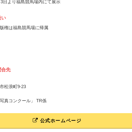
11月3日より福島競馬場内にて展示
扱い
版権は福島競馬場に帰属
問合先
松浪町9-23
写真コンクール」 TR係
公式ホームページ