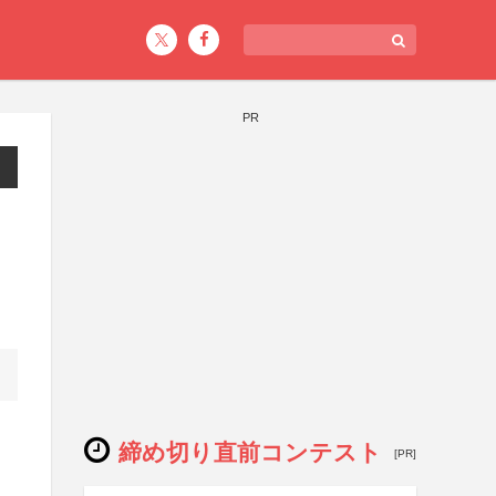
PR
締め切り直前コンテスト
[PR]