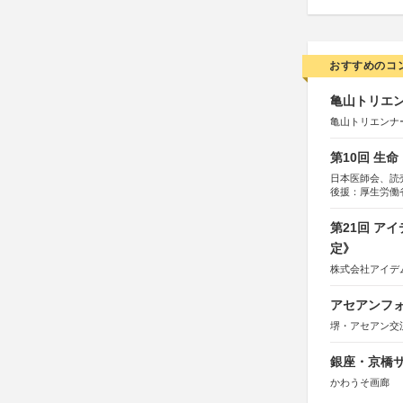
おすすめのコ
亀山トリエンナ
亀山トリエンナ
第10回 生
日本医師会、読
後援：厚生労働
協賛：東京海上
第21回 ア
定》
株式会社アイデ
アセアンフォ
堺・アセアン交
銀座・京橋サ
かわうそ画廊