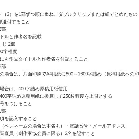
～（3）を1部ずつ順に重ね、ダブルクリップまたは紐でとめたもの
部送付すること
2部
トルと作者名を記載
じ 2部
000字程度
にも作品タイトルと作者名を付記すること
2部
の場合は、片面印刷でA4用紙に800～1600字詰め（原稿用紙への
場合は、400字詰め原稿用紙使用
400字詰め原稿用紙に換算して250枚程度を上限とする
号をつけること
1部
項を記入すること
（ペンネームの場合は本名も）・電話番号・メールアドレス
審査員（劇作家協会員に限る）3名を記すこと