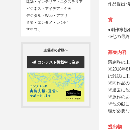
建築・インテリア・エクステリア
作品提出･
ビジネス・アイデア・企画
デジタル・Web・アプリ
賞
音楽・エンタメ・レシピ
●劇作家協
学生向け
※他の最終
主催者の皆様へ
募集内容
演劇界の未
コンテスト掲載申し込み
※2018
は雑誌に未
※同作品の
※過去に他
※原作のあ
※他の戯曲
理が必要な
提出物