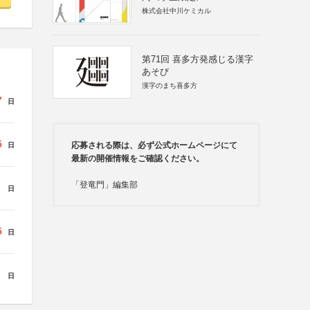
株式会社中川ケミカル
第71回 喜多方発感じる漢字
あそび
漢字のまち喜多方
7
日
5
応募される際は、必ず公式ホームページにて
日
最新の開催情報をご確認ください。
「登竜門」編集部
日
5
日
日