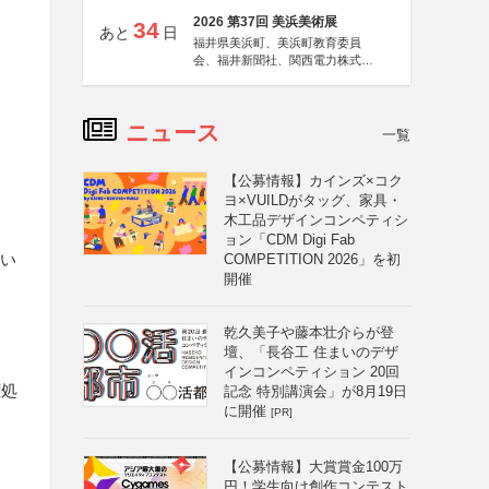
2026 第37回 美浜美術展
34
あと
日
福井県美浜町、美浜町教育委員
会、福井新聞社、関西電力株式会
社
ニュース
一覧
【公募情報】カインズ×コク
ヨ×VUILDがタッグ、家具・
木工品デザインコンペティシ
ョン「CDM Digi Fab
るい
COMPETITION 2026」を初
開催
乾久美子や藤本壮介らが登
壇、「長谷工 住まいのデザ
インコンペティション 20回
権処
記念 特別講演会」が8月19日
に開催
[PR]
【公募情報】大賞賞金100万
円！学生向け創作コンテスト