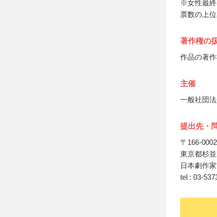
※女性最終
票数の上位
著作権の
作品の著作
主催
一般社団法
提出先・
〒166-0002
東京都杉並区
日本劇作家
tel : 03-53