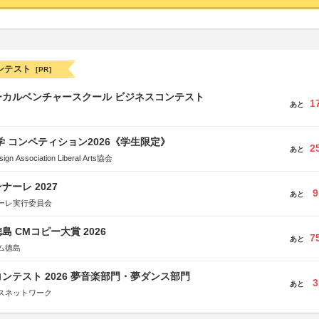
ンテスト
[PR]
ーカルベンチャースクール ビジネスコンテスト
1
あと
大学 コンペティション2026《学生限定》
2
あと
Association Liberal Arts協会
ーレ 2027
9
あと
ーレ実行委員会
島 CMコピー大賞 2026
7
あと
ム徳島
ンテスト 2026 夢音楽部門・夢ダンス部門
3
あと
スネットワーク