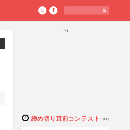
PR
締め切り直前コンテスト
[PR]