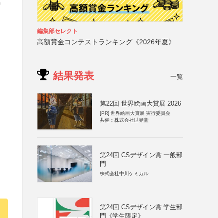
得
編集部セレクト
高額賞金コンテストランキング《2026年夏》
結果発表
一覧
第22回 世界絵画大賞展 2026
[PR]
世界絵画大賞展 実行委員会
共催：株式会社世界堂
第24回 CSデザイン賞 一般部
門
株式会社中川ケミカル
第24回 CSデザイン賞 学生部
門《学生限定》