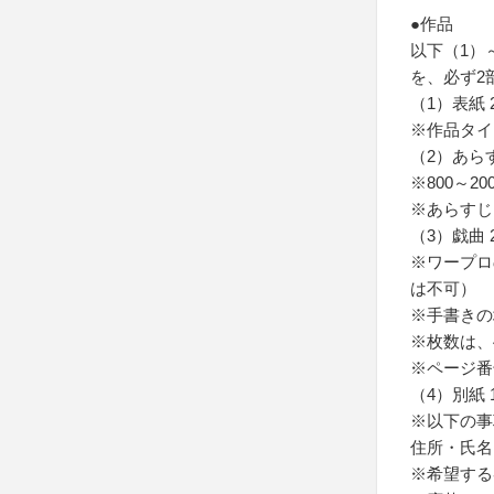
●作品
以下（1）
を、必ず2
（1）表紙 
※作品タイ
（2）あらす
※800～2
※あらすじ
（3）戯曲 
※ワープロ
は不可）
※手書きの
※枚数は、
※ページ番
（4）別紙 
※以下の事
住所・氏名
※希望する