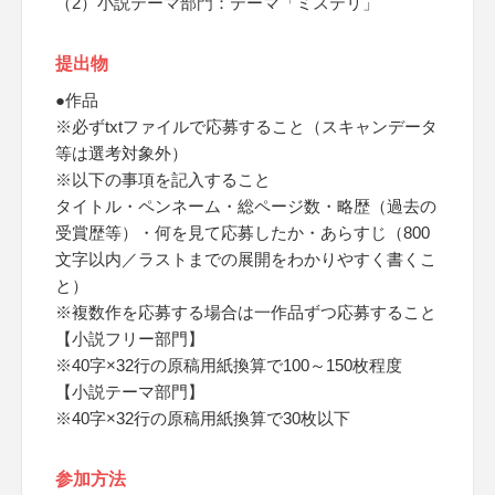
（2）小説テーマ部門：テーマ「ミステリ」
提出物
●作品
※必ずtxtファイルで応募すること（スキャンデータ
等は選考対象外）
※以下の事項を記入すること
タイトル・ペンネーム・総ページ数・略歴（過去の
受賞歴等）・何を見て応募したか・あらすじ（800
文字以内／ラストまでの展開をわかりやすく書くこ
と）
※複数作を応募する場合は一作品ずつ応募すること
【小説フリー部門】
※40字×32行の原稿用紙換算で100～150枚程度
【小説テーマ部門】
※40字×32行の原稿用紙換算で30枚以下
参加方法