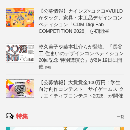
【公募情報】カインズ×コクヨ×VUILD
がタッグ、家具・木工品デザインコン
ペティション「CDM Digi Fab
COMPETITION 2026」を初開催
乾久美子や藤本壮介らが登壇、「長谷
工 住まいのデザインコンペティション
20回記念 特別講演会」が8月19日に開
催
[PR]
【公募情報】大賞賞金100万円！学生
向け創作コンテスト「サイゲームス ク
リエイティブコンテスト2026」が開催
特集
一覧