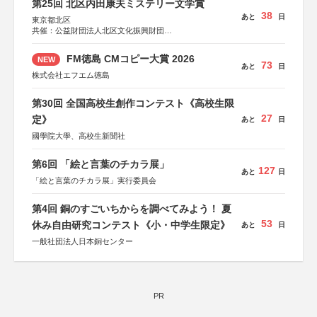
第25回 北区内田康夫ミステリー文学賞
38
あと
日
東京都北区
共催：公益財団法人北区文化振興財団
協力：一般財団法人内田康夫財団
協賛：株式会社実業之日本社
FM徳島 CMコピー大賞 2026
NEW
73
あと
日
株式会社エフエム徳島
第30回 全国高校生創作コンテスト《高校生限
27
定》
あと
日
國學院大學、高校生新聞社
第6回 「絵と言葉のチカラ展」
127
あと
日
「絵と言葉のチカラ展」実行委員会
第4回 銅のすごいちからを調べてみよう！ 夏
53
休み自由研究コンテスト《小・中学生限定》
あと
日
一般社団法人日本銅センター
PR