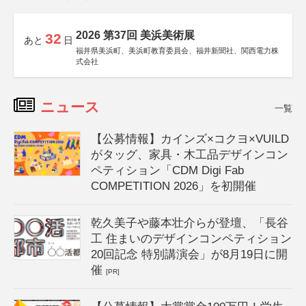
2026 第37回 美浜美術展
32
あと
日
福井県美浜町、美浜町教育委員会、福井新聞社、関西電力株
式会社
ニュース
一覧
【公募情報】カインズ×コクヨ×VUILD
がタッグ、家具・木工品デザインコン
ペティション「CDM Digi Fab
COMPETITION 2026」を初開催
乾久美子や藤本壮介らが登壇、「長谷
工 住まいのデザインコンペティション
20回記念 特別講演会」が8月19日に開
催
[PR]