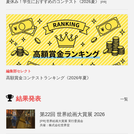
夏休み！学生におすすめのコンテスト《2026夏》
[PR]
編集部セレクト
高額賞金コンテストランキング《2026年夏》
結果発表
一覧
第22回 世界絵画大賞展 2026
[PR]
世界絵画大賞展 実行委員会
共催：株式会社世界堂