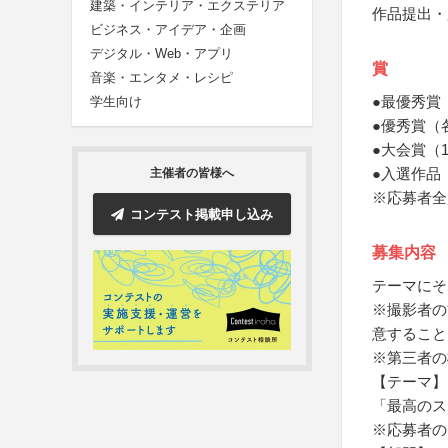
建築・インテリア・エクステリア
作品提出・
ビジネス・アイデア・企画
デジタル・Web・アプリ
賞
音楽・エンタメ・レシピ
●最優秀賞
学生向け
●優秀賞（
●大会賞（
●入選作品
主催者の皆様へ
※応募者全
コンテスト掲載申し込み
募集内容
テーマにそ
※撮影者の
意すること
※第三者の
【テーマ】
「最高のス
※応募者の