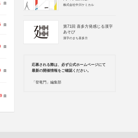
1
日
株式会社中川ケミカル
5
日
第71回 喜多方発感じる漢字
あそび
漢字のまち喜多方
0
日
応募される際は、必ず公式ホームページにて
0
最新の開催情報をご確認ください。
日
「登竜門」編集部
9
日