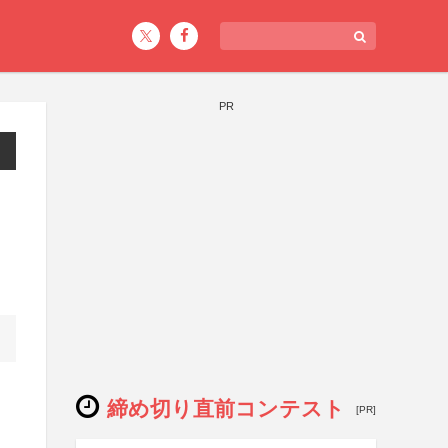
PR
締め切り直前コンテスト
[PR]