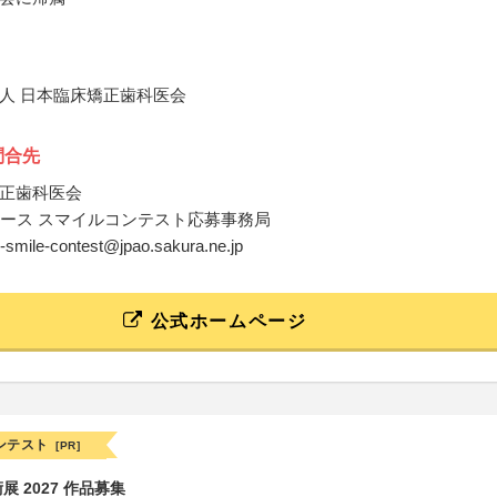
人 日本臨床矯正歯科医会
問合先
正歯科医会
レース スマイルコンテスト応募事務局
e-smile-contest@jpao.sakura.ne.jp
公式ホームページ
ンテスト
[PR]
 2027 作品募集