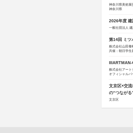
神奈川県美術展
神奈川県
2026年度
一般社団法人 
第14回 ミ
株式会社山田養
共催：朝日学生
IIIARTMAN
株式会社アートチューン
オフィシャルパ
文京区×交
の“つながる
文京区