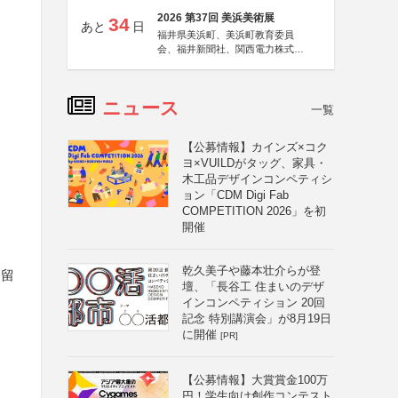
2026 第37回 美浜美術展
34
あと
日
福井県美浜町、美浜町教育委員
会、福井新聞社、関西電力株式会
社
ニュース
一覧
【公募情報】カインズ×コク
ヨ×VUILDがタッグ、家具・
木工品デザインコンペティシ
ョン「CDM Digi Fab
COMPETITION 2026」を初
開催
乾久美子や藤本壮介らが登
に留
壇、「長谷工 住まいのデザ
インコンペティション 20回
記念 特別講演会」が8月19日
に開催
[PR]
【公募情報】大賞賞金100万
円！学生向け創作コンテスト