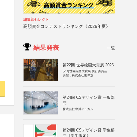
編集部セレクト
高額賞金コンテストランキング《2026年夏》
結果発表
一覧
第22回 世界絵画大賞展 2026
[PR]
世界絵画大賞展 実行委員会
共催：株式会社世界堂
第24回 CSデザイン賞 一般部
門
株式会社中川ケミカル
第24回 CSデザイン賞 学生部
門《学生限定》