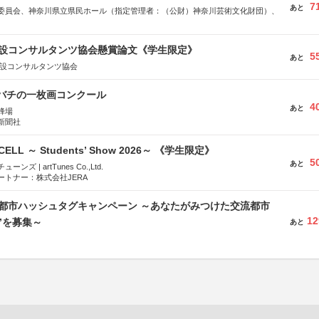
7
あと
委員会、神奈川県立県民ホール（指定管理者：（公財）神奈川芸術文化財団）、
 建設コンサルタンツ協会懸賞論文《学生限定》
5
あと
建設コンサルタンツ協会
ツバチの一枚画コンクール
4
あと
蜂場
新聞社
-CELL ～ Students’ Show 2026～ 《学生限定》
5
あと
ズ | artTunes Co.,Ltd.
ートナー：株式会社JERA
流都市ハッシュタグキャンペーン ～あなたがみつけた交流都市
12
”を募集～
あと