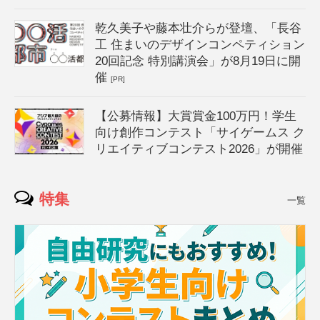
乾久美子や藤本壮介らが登壇、「長谷
工 住まいのデザインコンペティション
20回記念 特別講演会」が8月19日に開
催
[PR]
【公募情報】大賞賞金100万円！学生
向け創作コンテスト「サイゲームス ク
リエイティブコンテスト2026」が開催
特集
一覧