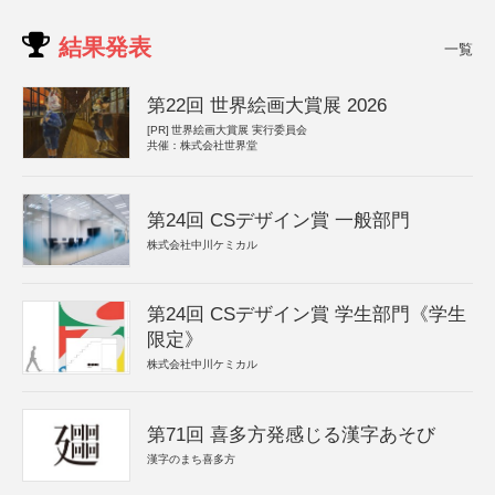
結果発表
一覧
第22回 世界絵画大賞展 2026
[PR]
世界絵画大賞展 実行委員会
共催：株式会社世界堂
第24回 CSデザイン賞 一般部門
株式会社中川ケミカル
第24回 CSデザイン賞 学生部門《学生
限定》
株式会社中川ケミカル
第71回 喜多方発感じる漢字あそび
漢字のまち喜多方