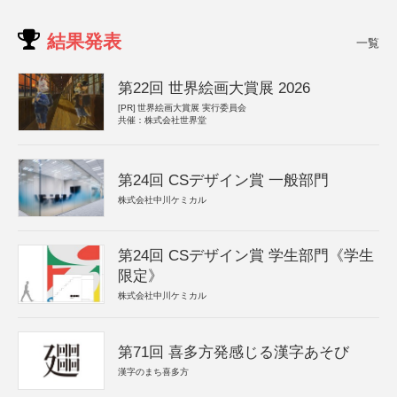
結果発表
一覧
第22回 世界絵画大賞展 2026
[PR]
世界絵画大賞展 実行委員会
共催：株式会社世界堂
第24回 CSデザイン賞 一般部門
株式会社中川ケミカル
第24回 CSデザイン賞 学生部門《学生
限定》
株式会社中川ケミカル
第71回 喜多方発感じる漢字あそび
漢字のまち喜多方