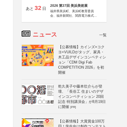
2026 第37回 美浜美術展
32
あと
日
福井県美浜町、美浜町教育委員
会、福井新聞社、関西電力株式会
社
ニュース
一覧
【公募情報】カインズ×コク
ヨ×VUILDがタッグ、家具・
木工品デザインコンペティシ
ョン「CDM Digi Fab
COMPETITION 2026」を初
開催
乾久美子や藤本壮介らが登
壇、「長谷工 住まいのデザ
インコンペティション 20回
記念 特別講演会」が8月19日
に開催
[PR]
【公募情報】大賞賞金100万
円！学生向け創作コンテスト