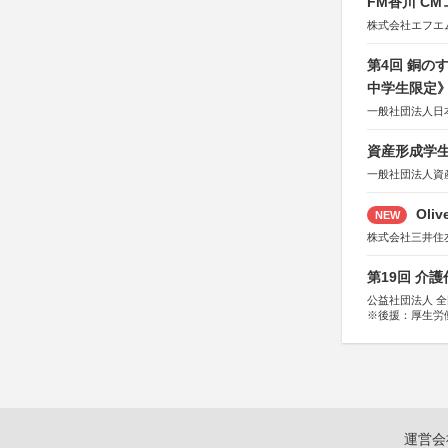
FM香川 C
株式会社エフエ
第4回 銅の
中学生限定
一般社団法人日
資産形成学生
一般社団法人資
Oli
NEW
株式会社三井住
第19回 介
公益社団法人 
※後援：厚生労
運営会