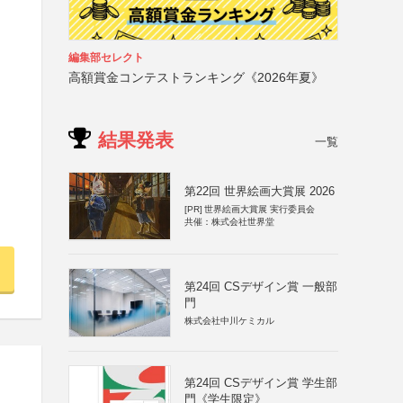
編集部セレクト
高額賞金コンテストランキング《2026年夏》
結果発表
一覧
第22回 世界絵画大賞展 2026
[PR]
世界絵画大賞展 実行委員会
共催：株式会社世界堂
第24回 CSデザイン賞 一般部
門
株式会社中川ケミカル
第24回 CSデザイン賞 学生部
門《学生限定》