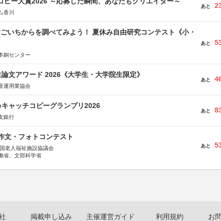
Mコピー大賞2026 ～応募した瞬間、あなたもクリエイター～
2
あと
ム香川
すごいちからを調べてみよう！ 夏休み自由研究コンテスト《小・
5
》
あと
本銅センター
論文アワード 2026《大学生・大学院生限定》
4
あと
産運用業協会
veキャッチコピーグランプリ2026
8
あと
友銀行
護作文・フォトコンテスト
5
あと
全国老人福祉施設協議会
働省、文部科学省
社
掲載申し込み
主催運営ガイド
利用規約
お