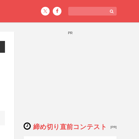
PR
締め切り直前コンテスト
[PR]