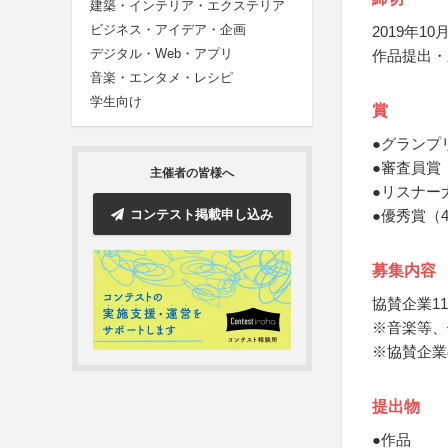
建築・インテリア・エクステリア
ビジネス・アイデア・企画
2019年10月
デジタル・Web・アプリ
作品提出・
音楽・エンタメ・レシピ
学生向け
賞
●グランプ
●審査員賞
主催者の皆様へ
●リスナー
コンテスト掲載申し込み
●優秀賞（
募集内容
協賛企業1
※音楽等、
※協賛企業
提出物
●作品