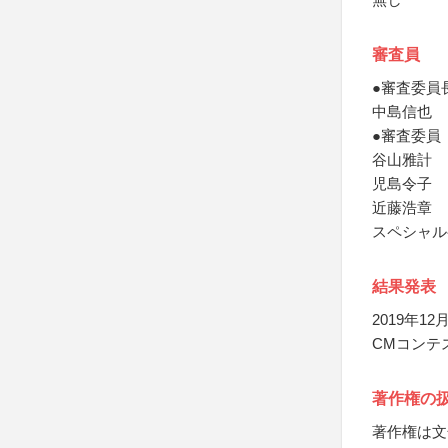
審査員
●審査委員
中島信也
●審査委員
谷山雅計
児島令子
近藤浩章
スペシャル
結果発表
2019年1
CMコンテ
著作権の
著作権は文