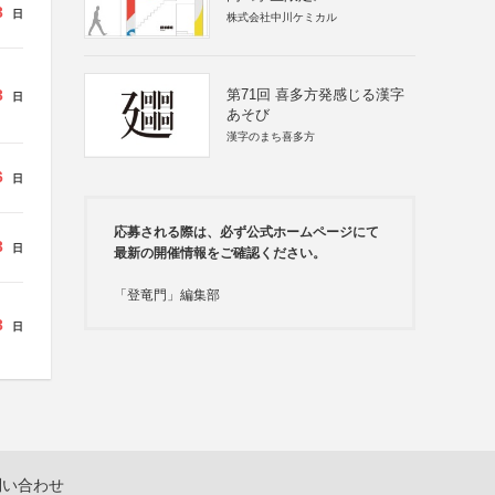
3
日
株式会社中川ケミカル
3
第71回 喜多方発感じる漢字
日
あそび
漢字のまち喜多方
6
日
応募される際は、必ず公式ホームページにて
3
日
最新の開催情報をご確認ください。
「登竜門」編集部
3
日
問い合わせ