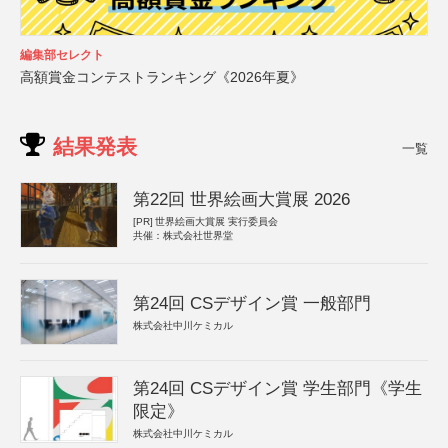
編集部セレクト
高額賞金コンテストランキング《2026年夏》
結果発表
一覧
第22回 世界絵画大賞展 2026
[PR]
世界絵画大賞展 実行委員会
共催：株式会社世界堂
第24回 CSデザイン賞 一般部門
株式会社中川ケミカル
第24回 CSデザイン賞 学生部門《学生
限定》
株式会社中川ケミカル