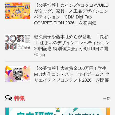
【公募情報】カインズ×コクヨ×VUILD
がタッグ、家具・木工品デザインコン
ペティション「CDM Digi Fab
COMPETITION 2026」を初開催
乾久美子や藤本壮介らが登壇、「長谷
工 住まいのデザインコンペティション
20回記念 特別講演会」が8月19日に開
催
[PR]
【公募情報】大賞賞金100万円！学生
向け創作コンテスト「サイゲームス ク
リエイティブコンテスト2026」が開催
特集
一覧