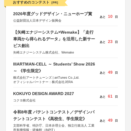
おすすめのコンテスト
[PR]
2026年度グッドデザイン・ニューホープ賞
10
あと
日
公益財団法人日本デザイン振興会
【矢崎エナジーシステム×Wemake】「走行
車両から得られるデータ」を活用した新サー
23
あと
日
ビス創出
矢崎エナジーシステム株式会社、Wemake
IIIARTMAN-CELL ～ Students’ Show 2026
～ 《学生限定》
49
あと
日
株式会社アートチューンズ | artTunes Co.,Ltd.
オフィシャルパートナー：株式会社JERA
KOKUYO DESIGN AWARD 2027
61
あと
日
コクヨ株式会社
令和8年度 パテントコンテスト／デザインパ
テントコンテスト《高校生、学生限定》
49
あと
日
文部科学省、特許庁、日本弁理士会、独立行政法人 工業
所有権情報・研修館（INPIT）