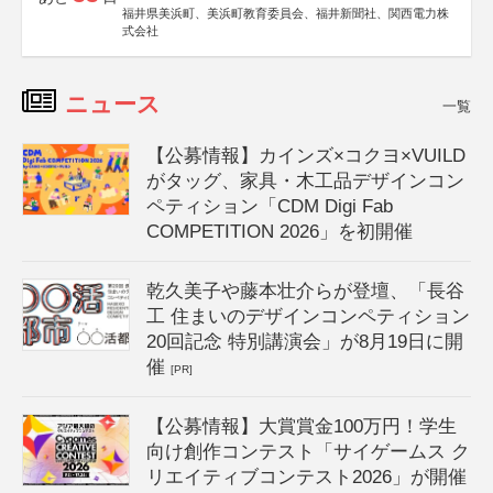
福井県美浜町、美浜町教育委員会、福井新聞社、関西電力株
式会社
ニュース
一覧
【公募情報】カインズ×コクヨ×VUILD
がタッグ、家具・木工品デザインコン
ペティション「CDM Digi Fab
COMPETITION 2026」を初開催
乾久美子や藤本壮介らが登壇、「長谷
工 住まいのデザインコンペティション
20回記念 特別講演会」が8月19日に開
催
[PR]
【公募情報】大賞賞金100万円！学生
向け創作コンテスト「サイゲームス ク
リエイティブコンテスト2026」が開催