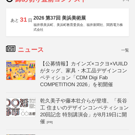
2026 第37回 美浜美術展
31
あと
日
福井県美浜町、美浜町教育委員会、福井新聞社、関西電力株
式会社
ニュース
一覧
【公募情報】カインズ×コクヨ×VUILD
がタッグ、家具・木工品デザインコン
ペティション「CDM Digi Fab
COMPETITION 2026」を初開催
乾久美子や藤本壮介らが登壇、「長谷
工 住まいのデザインコンペティション
20回記念 特別講演会」が8月19日に開
催
[PR]