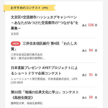
おすすめのコンテスト
[PR]
文京区×交流都市ハッシュタグキャンペーン
～あなたがみつけた交流都市の“つながる”を
126
あと
日
募集～
文京区
三井住友信託銀行 第4回 「わたし大
NEW
賞」
54
あと
日
三井住友信託銀行株式会社
協力：株式会社朝日新聞社
後援：日本郵便株式会社
日本直販プレゼンツ AYETプロジェクトによ
るショートドラマ企画コンテスト
31
あと
日
ショートショート実行委員会、日本直販株式会社、LIFE
LOG BOX
第22回「地域の伝承文化に学ぶ」コンテスト
26
《高校生限定》
あと
日
國學院大學、高校生新聞社