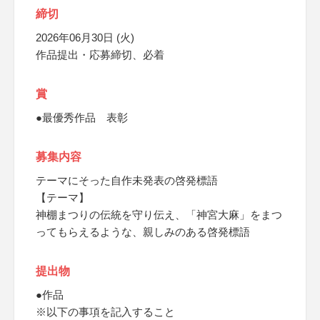
締切
2026年06月30日 (火)
作品提出・応募締切、必着
賞
●最優秀作品 表彰
募集内容
テーマにそった自作未発表の啓発標語
【テーマ】
神棚まつりの伝統を守り伝え、「神宮大麻」をまつ
ってもらえるような、親しみのある啓発標語
提出物
●作品
※以下の事項を記入すること