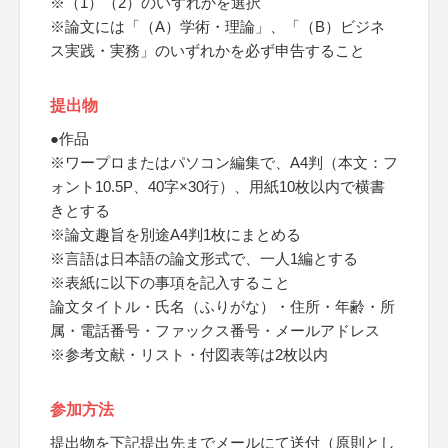
※（1）（2）のいずれかを選択
※論文には「（A）学術・理論」、「（B）ビジネ
ス実践・実務」のいずれかを必ず申告すること
提出物
●作品
※ワープロまたはパソコン編集で、A4判（本文：フ
ォント10.5P、40字×30行）、用紙10枚以内で横書
きとする
※論文趣旨を別途A4判1枚にまとめる
※言語は日本語の論文形式で、一人1編とする
※表紙に以下の事項を記入すること
論文タイトル・氏名（ふりがな）・住所・年齢・所
属・電話番号・ファックス番号・メールアドレス
※参考文献・リスト・付図表等は2枚以内
参加方法
提出物を下記提出先までメールにて送付（原則とし