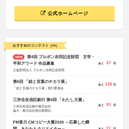
公式ホームページ
おすすめのコンテスト
[PR]
第4回 ブルボン吉田記念財団 文学・
NEW
37
平和アワード 作品募集
あと
日
公益財団法人 ブルボン吉田記念財団
第6回 「絵と言葉のチカラ展」
125
あと
日
「絵と言葉のチカラ展」実行委員会
三井住友信託銀行 第4回 「わたし大賞」
53
あと
日
三井住友信託銀行株式会社
協力：株式会社朝日新聞社
後援：日本郵便株式会社
FM香川 CMコピー大賞2026 ～応募した瞬
21
間、あなたもクリエイター～
あと
日