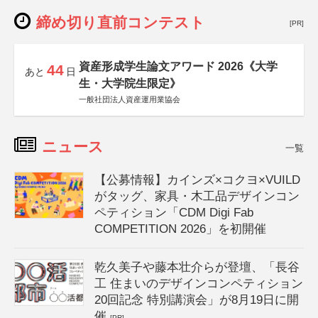
締め切り直前コンテスト
[PR]
資産形成学生論文アワード 2026《大学
44
あと
日
生・大学院生限定》
一般社団法人資産運用業協会
ニュース
一覧
【公募情報】カインズ×コクヨ×VUILD
がタッグ、家具・木工品デザインコン
ペティション「CDM Digi Fab
COMPETITION 2026」を初開催
乾久美子や藤本壮介らが登壇、「長谷
工 住まいのデザインコンペティション
20回記念 特別講演会」が8月19日に開
催
[PR]