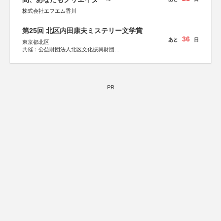
株式会社エフエム香川
第25回 北区内田康夫ミステリー文学賞
36
あと
日
東京都北区
共催：公益財団法人北区文化振興財団
協力：一般財団法人内田康夫財団
協賛：株式会社実業之日本社
PR