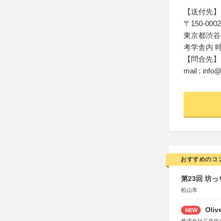
【送付先】
〒150-0002
東京都渋谷区渋
考学舎内 
【問合先】
mail : info
おすすめのコ
第23回 坊
松山市
Oli
NEW