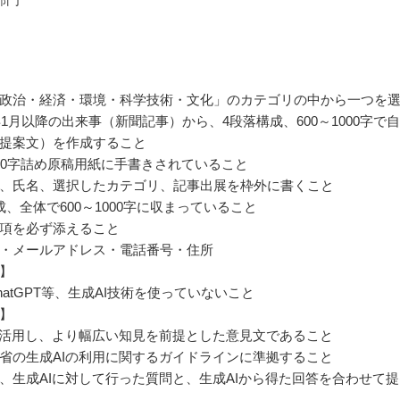
政治・経済・環境・科学技術・文化」のカテゴリの中から一つを
4年1月以降の出来事（新聞記事）から、4段落構成、600～1000字で
提案文）を作成すること
00字詰め原稿用紙に手書きされていること
、氏名、選択したカテゴリ、記事出展を枠外に書くこと
成、全体で600～1000字に収まっていること
項を必ず添えること
・メールアドレス・電話番号・住所
】
hatGPT等、生成AI技術を使っていないこと
】
を活用し、より幅広い知見を前提とした意見文であること
省の生成AIの利用に関するガイドラインに準拠すること
、生成AIに対して行った質問と、生成AIから得た回答を合わせて提