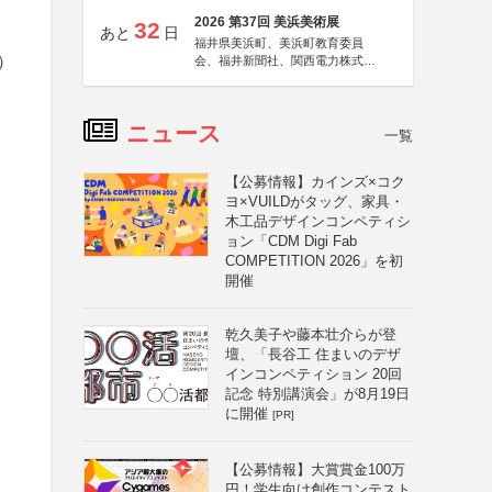
2026 第37回 美浜美術展
32
あと
日
福井県美浜町、美浜町教育委員
）
会、福井新聞社、関西電力株式会
社
ニュース
一覧
【公募情報】カインズ×コク
ヨ×VUILDがタッグ、家具・
木工品デザインコンペティシ
ョン「CDM Digi Fab
COMPETITION 2026」を初
開催
乾久美子や藤本壮介らが登
壇、「長谷工 住まいのデザ
インコンペティション 20回
記念 特別講演会」が8月19日
に開催
[PR]
【公募情報】大賞賞金100万
円！学生向け創作コンテスト