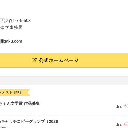
谷1-7-5-503
時事学事務局
@jijigaku.com
公式ホームページ
ンテスト
[PR]
っちゃん文学賞 作品募集
5
あと
veキャッチコピーグランプリ2026
8
あと