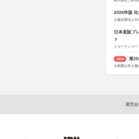
株式会社三井住
2026年版
公益社団法人日
日本直販プレ
ト
ショートショート
第2
NEW
大和郡山市人権
運営会