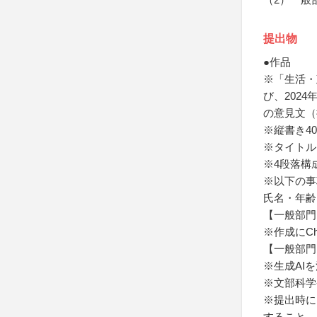
提出物
●作品
※「生活・
び、202
の意見文（
※縦書き4
※タイトル
※4段落構
※以下の事
氏名・年齢
【一般部門
※作成にC
【一般部門
※生成AI
※文部科学
※提出時に
すること