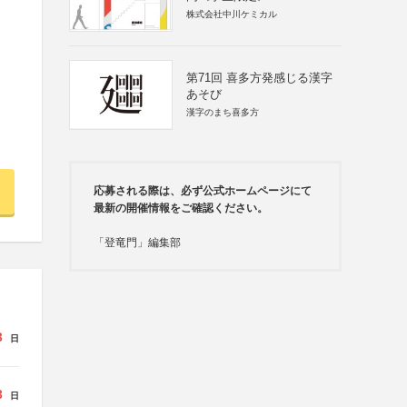
株式会社中川ケミカル
第71回 喜多方発感じる漢字
あそび
漢字のまち喜多方
応募される際は、必ず公式ホームページにて
最新の開催情報をご確認ください。
「登竜門」編集部
3
日
3
日