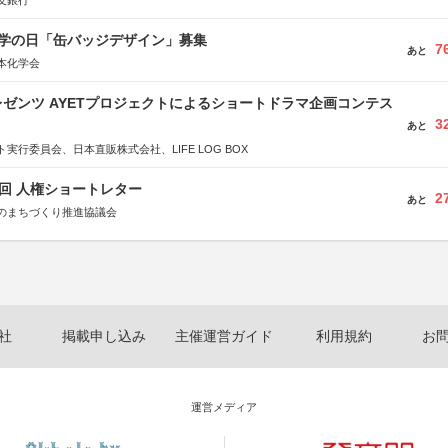
友銀行
 化学の日「缶バッジデザイン」募集
7
あと
本化学会
ゼンツ AYETプロジェクトによるショートドラマ企画コンテス
3
あと
実行委員会、日本直販株式会社、LIFE LOG BOX
5回 人権ショートレター
2
あと
のまちづくり推進協議会
社
掲載申し込み
主催運営ガイド
利用規約
お
運営メディア