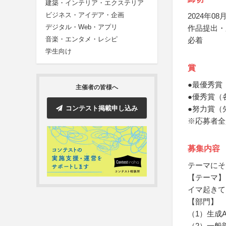
建築・インテリア・エクステリア
ビジネス・アイデア・企画
2024年08月
デジタル・Web・アプリ
作品提出・
音楽・エンタメ・レシピ
必着
学生向け
賞
●最優秀賞
主催者の皆様へ
●優秀賞（各
コンテスト掲載申し込み
●努力賞（
※応募者全
募集内容
テーマにそ
【テーマ】
イマ起きて
【部門】
（1）生成
（2）一般