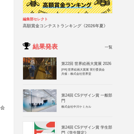
編集部セレクト
高額賞金コンテストランキング《2026年夏》
結果発表
一覧
第22回 世界絵画大賞展 2026
[PR]
世界絵画大賞展 実行委員会
共催：株式会社世界堂
第24回 CSデザイン賞 一般部
門
株式会社中川ケミカル
限会
第24回 CSデザイン賞 学生部
門《学生限定》