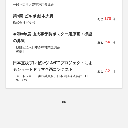
一般社団法人資産運用業協会
第9回 ビルボ 絵本大賞
176
あと
日
株式会社ビルボ
令和8年度 山火事予防ポスター用原画・標語
の募集
54
あと
日
一般財団法人日本森林林業振興会
【後援】
総務省消防庁、文部科学省、林野庁、全国森林組合連合
会、森林火災対策協会
日本直販プレゼンツ AYETプロジェクトによ
るショートドラマ企画コンテスト
32
あと
日
ショートショート実行委員会、日本直販株式会社、LIFE
LOG BOX
PR