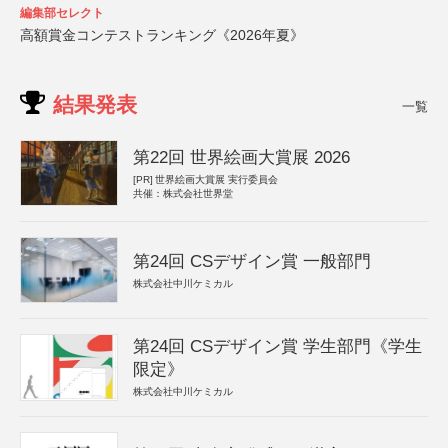
編集部セレクト
高額賞金コンテストランキング《2026年夏》
結果発表
一覧
第22回 世界絵画大賞展 2026
[PR]
世界絵画大賞展 実行委員会
共催：株式会社世界堂
第24回 CSデザイン賞 一般部門
株式会社中川ケミカル
第24回 CSデザイン賞 学生部門《学生
限定》
株式会社中川ケミカル