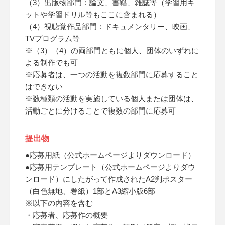
（3）出版物部門：論文、書籍、雑誌等（学習用キ
ットや学習ドリル等もここに含まれる）
（4）視聴覚作品部門：ドキュメンタリー、映画、
TVプログラム等
※（3）（4）の両部門ともに個人、団体のいずれに
よる制作でも可
※応募者は、一つの活動を複数部門に応募すること
はできない
※数種類の活動を実施している個人または団体は、
活動ごとに分けることで複数の部門に応募可
提出物
●応募用紙（公式ホームページよりダウンロード）
●応募用テンプレート（公式ホームページよりダウ
ンロード）にしたがって作成されたA2判ポスター
（白色無地、巻紙）1部とA3縮小版6部
※以下の内容を含む
・応募者、応募作の概要