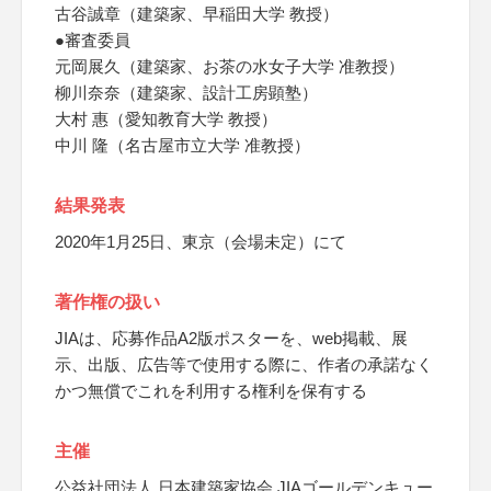
古谷誠章（建築家、早稲田大学 教授）
●審査委員
元岡展久（建築家、お茶の水女子大学 准教授）
柳川奈奈（建築家、設計工房顕塾）
大村 惠（愛知教育大学 教授）
中川 隆（名古屋市立大学 准教授）
結果発表
2020年1月25日、東京（会場未定）にて
著作権の扱い
JIAは、応募作品A2版ポスターを、web掲載、展
示、出版、広告等で使用する際に、作者の承諾なく
かつ無償でこれを利用する権利を保有する
主催
公益社団法人 日本建築家協会 JIAゴールデンキュー