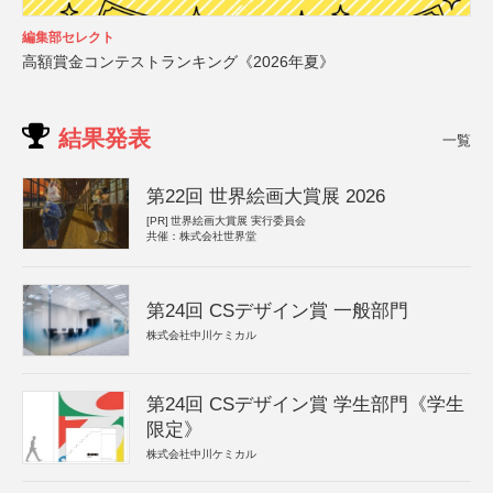
編集部セレクト
高額賞金コンテストランキング《2026年夏》
結果発表
一覧
第22回 世界絵画大賞展 2026
[PR]
世界絵画大賞展 実行委員会
共催：株式会社世界堂
第24回 CSデザイン賞 一般部門
株式会社中川ケミカル
第24回 CSデザイン賞 学生部門《学生
限定》
株式会社中川ケミカル