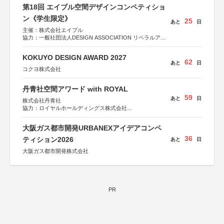
第18回 エイブル空間デザインコンペティショ
ン《学生限定》
25
あと
日
主催：株式会社エイブル
協力：一般社団法人DESIGN ASSOCIATION リベラルアー
ツ協会
運営：TOKYO COMPANY株式会社
KOKUYO DESIGN AWARD 2027
62
あと
日
コクヨ株式会社
丹青社空間アワード with ROYAL
59
あと
日
株式会社丹青社
協力：ロイヤルホールディングス株式会社
運営協力：株式会社JDN
大阪ガス都市開発URBANEXアイデアコンペ
36
ティション2026
あと
日
大阪ガス都市開発株式会社
PR