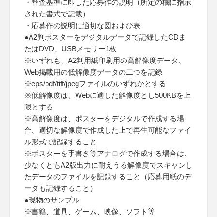
・審査基準に即した応募作の説明（所定の欄に指示
された書式で記載）
・応募作の説明に適切な図および表
●A2判ポスターをデジタルデータで記録したCDま
たはDVD、USBメモリー1枚
※いずれも、A2判用紙印刷用の高解像度データ、
Web掲載用の低解像度データの二つを記録
※eps/pdf/tiff/jpegファイルのいずれかとする
※低解像度は、Webに適した解像度とし500KBを上
限とする
※高解像度は、ポスターをデジタルで作成する場
合、適切な解像度で作成した上で再生可能なファイ
ル形式で記録すること
※ポスターを手書き等アナログで作成する場合は、
少なくともA2版出力に耐えうる解像度でスキャンし
たデータのファイルを記録すること（応募用紙のデ
ータも記録すること）
●現物のサンプル
※書籍、道具、ゲーム、映像、ソフト等