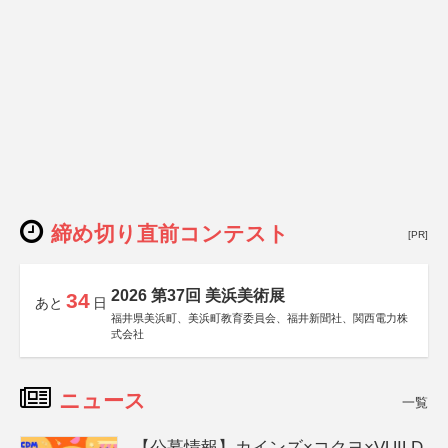
締め切り直前コンテスト
[PR]
2026 第37回 美浜美術展
34
あと
日
福井県美浜町、美浜町教育委員会、福井新聞社、関西電力株
式会社
ニュース
一覧
【公募情報】カインズ×コクヨ×VUILD