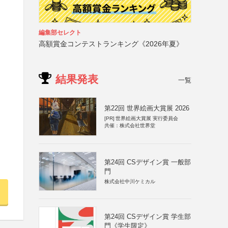
編集部セレクト
高額賞金コンテストランキング《2026年夏》
結果発表
一覧
第22回 世界絵画大賞展 2026
[PR]
世界絵画大賞展 実行委員会
共催：株式会社世界堂
第24回 CSデザイン賞 一般部
門
株式会社中川ケミカル
第24回 CSデザイン賞 学生部
門《学生限定》