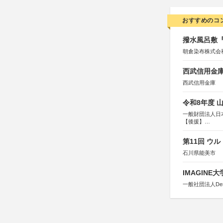
おすすめのコ
撥水風呂敷『
朝倉染布株式会
西武信用金庫
西武信用金庫
令和8年度 
一般財団法人日
【後援】
総務省消防庁、
第11回 ウ
石川県能美市
IMAGINE
一般社団法人Design 