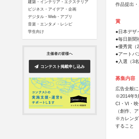
建築・インテリア・エクステリア
作品提出・
ビジネス・アイデア・企画
デジタル・Web・アプリ
賞
音楽・エンタメ・レシピ
●日本デザ
学生向け
●毎日新聞
●優秀賞（
●アートバ
主催者の皆様へ
●入選（3
コンテスト掲載申し込み
募集内容
広告全般に
※2014
CI・VI
（創作、ア
※カレンダ
すること