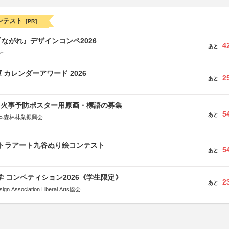
ンテスト
[PR]
ながれ』デザインコンペ2026
4
あと
社
 カレンダーアワード 2026
2
あと
山火事予防ポスター用原画・標語の募集
5
あと
本森林林業振興会
文部科学省、林野庁、全国森林組合連合会、森林火災対策協会
ルトラアート九谷ぬり絵コンテスト
5
あと
大学 コンペティション2026《学生限定》
2
あと
Association Liberal Arts協会