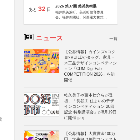
2026 第37回 美浜美術展
32
あと
日
福井県美浜町、美浜町教育委員
会、福井新聞社、関西電力株式会
社
ニュース
一覧
【公募情報】カインズ×コク
ヨ×VUILDがタッグ、家具・
木工品デザインコンペティシ
ョン「CDM Digi Fab
COMPETITION 2026」を初
開催
乾久美子や藤本壮介らが登
・
壇、「長谷工 住まいのデザ
インコンペティション 20回
記念 特別講演会」が8月19日
に開催
[PR]
出
【公募情報】大賞賞金100万
円！学生向け創作コンテスト