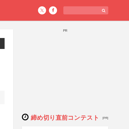
PR
締め切り直前コンテスト
[PR]