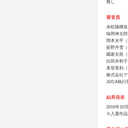
無し
審査員
赤松陽構造
味岡伸太郎
岡本光平（
荻野丹雪（
園家文苑（
比田井和子
美登英利（
株式会社ア
JDCA執行
結果発表
2016年1
※入選作品