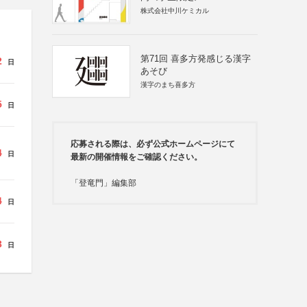
株式会社中川ケミカル
第71回 喜多方発感じる漢字
2
日
あそび
漢字のまち喜多方
5
日
応募される際は、必ず公式ホームページにて
4
日
最新の開催情報をご確認ください。
「登竜門」編集部
4
日
3
日