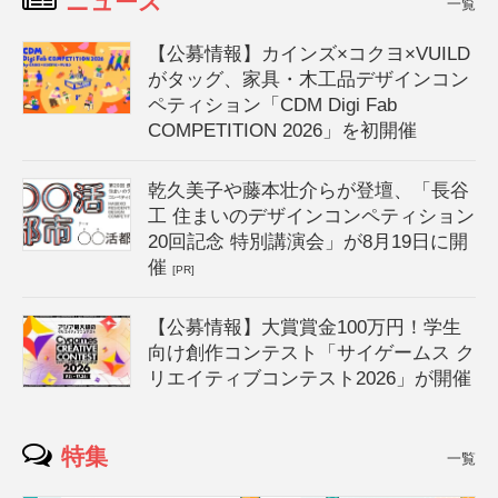
ニュース
一覧
【公募情報】カインズ×コクヨ×VUILD
がタッグ、家具・木工品デザインコン
ペティション「CDM Digi Fab
COMPETITION 2026」を初開催
乾久美子や藤本壮介らが登壇、「長谷
工 住まいのデザインコンペティション
20回記念 特別講演会」が8月19日に開
催
[PR]
【公募情報】大賞賞金100万円！学生
向け創作コンテスト「サイゲームス ク
リエイティブコンテスト2026」が開催
特集
一覧