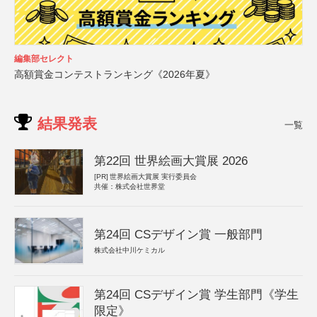
編集部セレクト
高額賞金コンテストランキング《2026年夏》
結果発表
一覧
第22回 世界絵画大賞展 2026
[PR]
世界絵画大賞展 実行委員会
共催：株式会社世界堂
第24回 CSデザイン賞 一般部門
株式会社中川ケミカル
第24回 CSデザイン賞 学生部門《学生
限定》