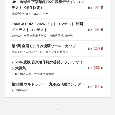
UniLife学生下宿年鑑2027 表紙デザインコン
37
テスト《学生限定》
あと
日
株式会社ジェイ・エス・ビー
JAMCA PRIZE 2026 フォトコンテスト 絵画
55
／イラストコンテスト
あと
日
JAMCA（全国自動車大学校・整備専門学校協会）
第7回 全国くにうみ漫画ワールドカップ
114
あと
日
全国くにうみ漫画ワールドカップ実行委員会
2026年度版 音楽著作権の啓発チラシ デザイ
152
ン大募集
あと
日
一般社団法人カラオケ使用者連盟
第11回 ウルトラアート九谷ぬり絵コンテスト
54
あと
日
石川県能美市
PR