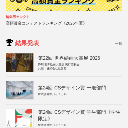
編集部セレクト
高額賞金コンテストランキング《2026年夏》
結果発表
一覧
第22回 世界絵画大賞展 2026
[PR]
世界絵画大賞展 実行委員会
共催：株式会社世界堂
第24回 CSデザイン賞 一般部門
株式会社中川ケミカル
第24回 CSデザイン賞 学生部門《学生
限定》
株式会社中川ケミカル