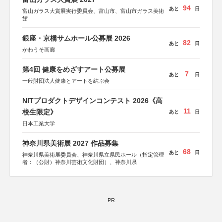
94
あと
日
富山ガラス大賞展実行委員会、富山市、富山市ガラス美術
館
銀座・京橋サムホール公募展 2026
82
あと
日
かわうそ画廊
第4回 健康をめざすアート公募展
7
あと
日
一般財団法人健康とアートを結ぶ会
NITプロダクトデザインコンテスト 2026《高
11
校生限定》
あと
日
日本工業大学
神奈川県美術展 2027 作品募集
68
あと
日
神奈川県美術展委員会、神奈川県立県民ホール（指定管理
者：（公財）神奈川芸術文化財団）、神奈川県
PR