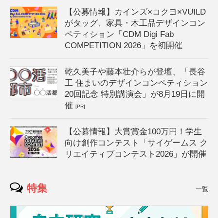
【公募情報】カインズ×コクヨ×VUILD
がタッグ、家具・木工品デザインコン
ペティション「CDM Digi Fab
COMPETITION 2026」を初開催
乾久美子や藤本壮介らが登壇、「長谷
工 住まいのデザインコンペティション
20回記念 特別講演会」が8月19日に開
催
[PR]
【公募情報】大賞賞金100万円！学生
向け創作コンテスト「サイゲームス ク
リエイティブコンテスト2026」が開催
特集
一覧