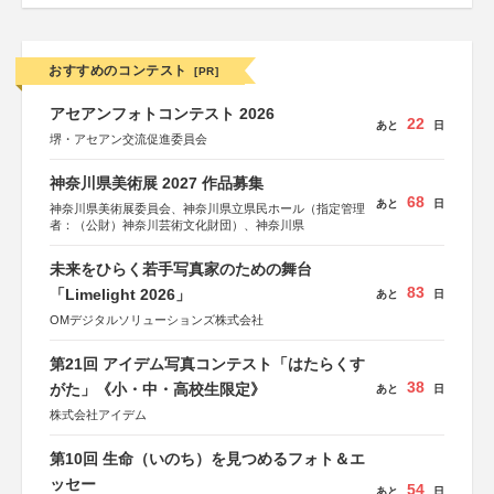
おすすめのコンテスト
[PR]
アセアンフォトコンテスト 2026
22
あと
日
堺・アセアン交流促進委員会
神奈川県美術展 2027 作品募集
68
あと
日
神奈川県美術展委員会、神奈川県立県民ホール（指定管理
者：（公財）神奈川芸術文化財団）、神奈川県
未来をひらく若手写真家のための舞台
83
「Limelight 2026」
あと
日
OMデジタルソリューションズ株式会社
第21回 アイデム写真コンテスト「はたらくす
38
がた」《小・中・高校生限定》
あと
日
株式会社アイデム
第10回 生命（いのち）を見つめるフォト＆エ
ッセー
54
あと
日