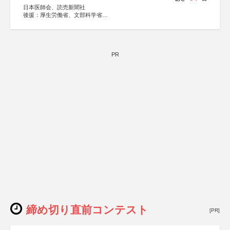
日本医師会、読売新聞社
後援：厚生労働省、文部科学省
協賛：東京海上日動火災保険株式会社、東京海上日動あん
しん生命保険株式会社
PR
締め切り直前コンテスト
[PR]