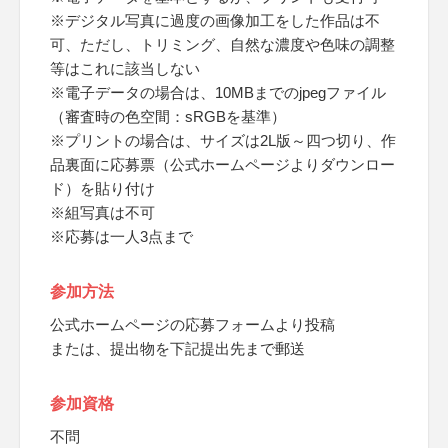
※デジタル写真に過度の画像加工をした作品は不
可、ただし、トリミング、自然な濃度や色味の調整
等はこれに該当しない
※電子データの場合は、10MBまでのjpegファイル
（審査時の色空間：sRGBを基準）
※プリントの場合は、サイズは2L版～四つ切り、作
品裏面に応募票（公式ホームページよりダウンロー
ド）を貼り付け
※組写真は不可
※応募は一人3点まで
参加方法
公式ホームページの応募フォームより投稿
または、提出物を下記提出先まで郵送
参加資格
不問