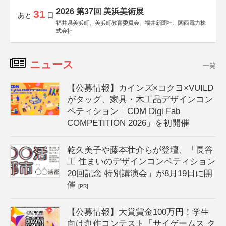
2026 第37回 美浜美術展
31
あと
日
福井県美浜町、美浜町教育委員会、福井新聞社、関西電力株
式会社
ニュース
一覧
【公募情報】カインズ×コクヨ×VUILD
がタッグ、家具・木工品デザインコン
ペティション「CDM Digi Fab
COMPETITION 2026」を初開催
乾久美子や藤本壮介らが登壇、「長谷
工 住まいのデザインコンペティション
20回記念 特別講演会」が8月19日に開
催
[PR]
【公募情報】大賞賞金100万円！学生
向け創作コンテスト「サイゲームス ク