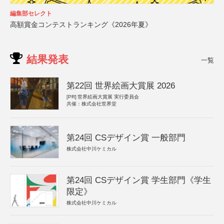
編集部セレクト
高額賞金コンテストランキング《2026年夏》
結果発表
一覧
第22回 世界絵画大賞展 2026
[PR]
世界絵画大賞展 実行委員会
共催：株式会社世界堂
第24回 CSデザイン賞 一般部門
株式会社中川ケミカル
第24回 CSデザイン賞 学生部門《学生
限定》
株式会社中川ケミカル