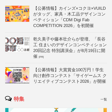
【公募情報】カインズ×コクヨ×VUILD
がタッグ、家具・木工品デザインコン
ペティション「CDM Digi Fab
COMPETITION 2026」を初開催
乾久美子や藤本壮介らが登壇、「長谷
工 住まいのデザインコンペティション
20回記念 特別講演会」が8月19日に開
催
[PR]
【公募情報】大賞賞金100万円！学生
向け創作コンテスト「サイゲームス ク
リエイティブコンテスト2026」が開催
特集
一覧