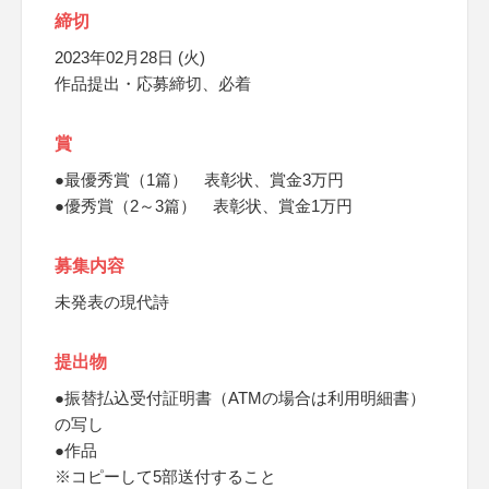
締切
2023年02月28日 (火)
作品提出・応募締切、必着
賞
●最優秀賞（1篇） 表彰状、賞金3万円
●優秀賞（2～3篇） 表彰状、賞金1万円
募集内容
未発表の現代詩
提出物
●振替払込受付証明書（ATMの場合は利用明細書）
の写し
●作品
※コピーして5部送付すること