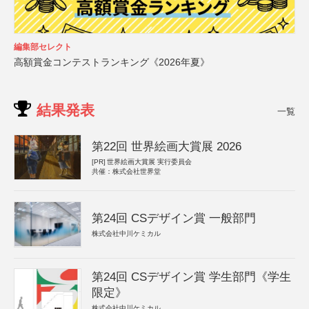
編集部セレクト
高額賞金コンテストランキング《2026年夏》
結果発表
一覧
第22回 世界絵画大賞展 2026
[PR]
世界絵画大賞展 実行委員会
共催：株式会社世界堂
第24回 CSデザイン賞 一般部門
株式会社中川ケミカル
第24回 CSデザイン賞 学生部門《学生
限定》
株式会社中川ケミカル