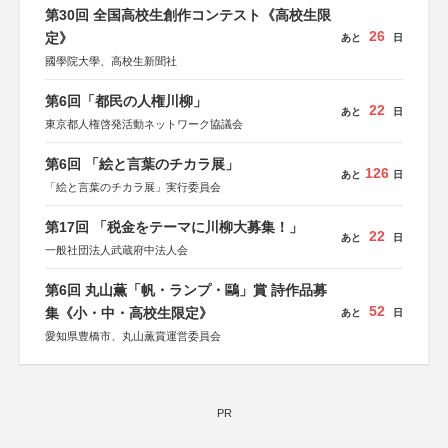
第30回 全国高校生創作コンテスト《高校生限
26
定》
あと
日
國學院大學、高校生新聞社
第6回「都民の人権川柳」
22
あと
日
東京都人権啓発活動ネットワーク協議会
第6回 「絵と言葉のチカラ展」
126
あと
日
「絵と言葉のチカラ展」実行委員会
第17回 「税金をテーマに川柳大募集！」
22
あと
日
一般社団法人武蔵府中法人会
第6回 丸山薫「帆・ランプ・鷗」賞 詩作品募
52
集《小・中・高校生限定》
あと
日
愛知県豊橋市、丸山薫賞運営委員会
PR