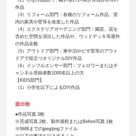
作品
（3）リフォーム部門：各種のリフォーム作品、室
内の家具や壁等を改造した作品
（4）エクステリアガーデニング部門：園芸、花を
含めた空間を演出した作品や、ウッドデッキ等屋外
の作品全般
（5）アウトドア部門：車中泊やピザ窯等のアウト
ドアで役立つオリジナルDIY作品
（6）インフルエンサー部門：フォロワーまたはチ
ャンネル登録者数1000名以上の方
【KIDS部門】
（1）小学生以下によるDIY作品
提出物
●作品写真 3枚
※完成写真 2枚、製作過程またはBefore写真 1枚
※5MBまでのjpeg/pngファイル
※以下の事項を記入すること