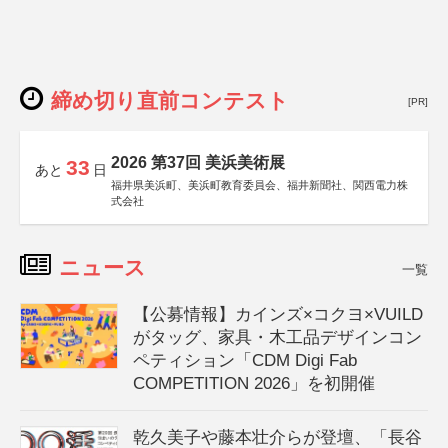
締め切り直前コンテスト
[PR]
2026 第37回 美浜美術展
33
あと
日
福井県美浜町、美浜町教育委員会、福井新聞社、関西電力株
式会社
ニュース
一覧
【公募情報】カインズ×コクヨ×VUILD
がタッグ、家具・木工品デザインコン
ペティション「CDM Digi Fab
COMPETITION 2026」を初開催
乾久美子や藤本壮介らが登壇、「長谷