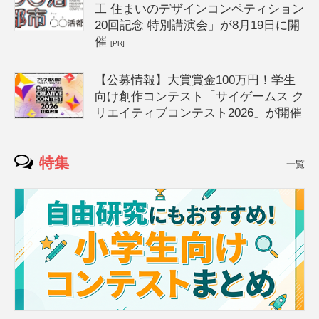
工 住まいのデザインコンペティション
20回記念 特別講演会」が8月19日に開
催
[PR]
【公募情報】大賞賞金100万円！学生
向け創作コンテスト「サイゲームス ク
リエイティブコンテスト2026」が開催
特集
一覧