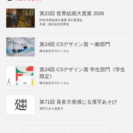
第22回 世界絵画大賞展 2026
[PR]
世界絵画大賞展 実行委員会
共催：株式会社世界堂
第24回 CSデザイン賞 一般部門
株式会社中川ケミカル
第24回 CSデザイン賞 学生部門《学生
限定》
株式会社中川ケミカル
第71回 喜多方発感じる漢字あそび
漢字のまち喜多方