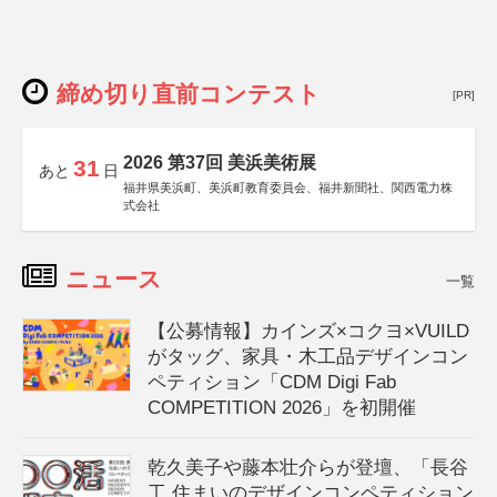
締め切り直前コンテスト
[PR]
2026 第37回 美浜美術展
31
あと
日
福井県美浜町、美浜町教育委員会、福井新聞社、関西電力株
式会社
ニュース
一覧
【公募情報】カインズ×コクヨ×VUILD
がタッグ、家具・木工品デザインコン
ペティション「CDM Digi Fab
COMPETITION 2026」を初開催
乾久美子や藤本壮介らが登壇、「長谷
工 住まいのデザインコンペティション