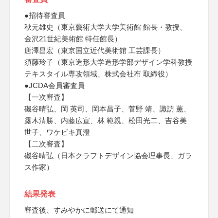
●招待審査員
秋元雄史（東京藝術大学大学美術館 館長・教授、
金沢21世紀美術館 特任館長）
唐澤昌宏（東京国立近代美術館 工芸課長）
須藤玲子（東京造形大学造形学部デザイン学科教授
テキスタイル専攻領域、株式会社布 取締役）
●JCDA会員審査員
【一次審査】
磯谷晴弘、岡 英司、岡本昌子、菅野 靖、諏訪 薫、
露木清勝、内藤広宣、林 範親、松田光二、吉谷美
世子、ワケビキ真澄
【二次審査】
磯谷晴弘（日本クラフトデザイン協会理事長、ガラ
ス作家）
結果発表
審査後、すみやかに郵送にて通知