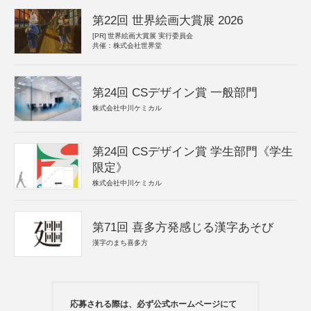
第22回 世界絵画大賞展 2026
[PR]
世界絵画大賞展 実行委員会
共催：株式会社世界堂
第24回 CSデザイン賞 一般部門
株式会社中川ケミカル
第24回 CSデザイン賞 学生部門《学生
限定》
株式会社中川ケミカル
第71回 喜多方発感じる漢字あそび
漢字のまち喜多方
応募される際は、必ず公式ホームページにて