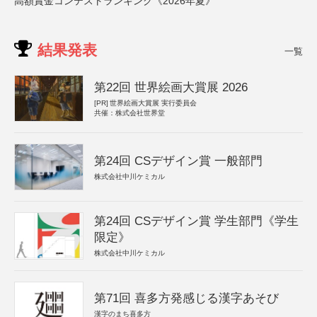
高額賞金コンテストランキング《2026年夏》
結果発表
一覧
第22回 世界絵画大賞展 2026
[PR]
世界絵画大賞展 実行委員会
共催：株式会社世界堂
第24回 CSデザイン賞 一般部門
株式会社中川ケミカル
第24回 CSデザイン賞 学生部門《学生
限定》
株式会社中川ケミカル
第71回 喜多方発感じる漢字あそび
漢字のまち喜多方