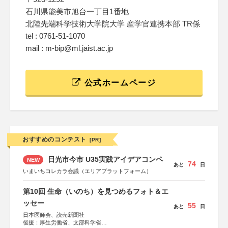
石川県能美市旭台一丁目1番地
北陸先端科学技術大学院大学 産学官連携本部 TR係
tel : 0761-51-1070
mail : m-bip@ml.jaist.ac.jp
公式ホームページ
おすすめのコンテスト
[PR]
日光市今市 U35実践アイデアコンペ
NEW
74
あと
日
いまいちコレカラ会議（エリアプラットフォーム）
第10回 生命（いのち）を見つめるフォト＆エ
ッセー
55
あと
日
日本医師会、読売新聞社
後援：厚生労働省、文部科学省