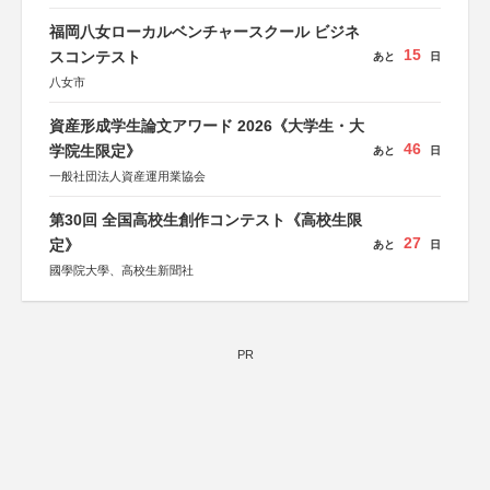
協賛：東京海上日動火災保険株式会社、東京海上日動あん
しん生命保険株式会社
福岡八女ローカルベンチャースクール ビジネ
15
スコンテスト
あと
日
八女市
資産形成学生論文アワード 2026《大学生・大
46
学院生限定》
あと
日
一般社団法人資産運用業協会
第30回 全国高校生創作コンテスト《高校生限
27
定》
あと
日
國學院大學、高校生新聞社
PR