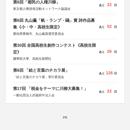
第6回「都民の人権川柳」
22
あと
日
東京都人権啓発活動ネットワーク協議会
第6回 丸山薫「帆・ランプ・鷗」賞 詩作品募
52
集《小・中・高校生限定》
あと
日
愛知県豊橋市、丸山薫賞運営委員会
第30回 全国高校生創作コンテスト《高校生限
26
定》
あと
日
國學院大學、高校生新聞社
第6回 「絵と言葉のチカラ展」
126
あと
日
「絵と言葉のチカラ展」実行委員会
第17回 「税金をテーマに川柳大募集！」
22
あと
日
一般社団法人武蔵府中法人会
PR