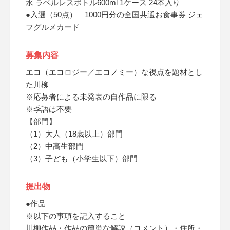
水 ラベルレスボトル600ml 1ケース 24本入り
●入選（50点） 1000円分の全国共通お食事券 ジェ
フグルメカード
募集内容
エコ（エコロジー／エコノミー）な視点を題材とし
た川柳
※応募者による未発表の自作品に限る
※季語は不要
【部門】
（1）大人（18歳以上）部門
（2）中高生部門
（3）子ども（小学生以下）部門
提出物
●作品
※以下の事項を記入すること
川柳作品・作品の簡単な解説（コメント）・住所・