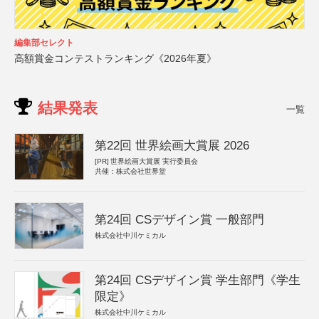
編集部セレクト
高額賞金コンテストランキング《2026年夏》
結果発表
一覧
第22回 世界絵画大賞展 2026
[PR]
世界絵画大賞展 実行委員会
共催：株式会社世界堂
第24回 CSデザイン賞 一般部門
株式会社中川ケミカル
第24回 CSデザイン賞 学生部門《学生
限定》
株式会社中川ケミカル