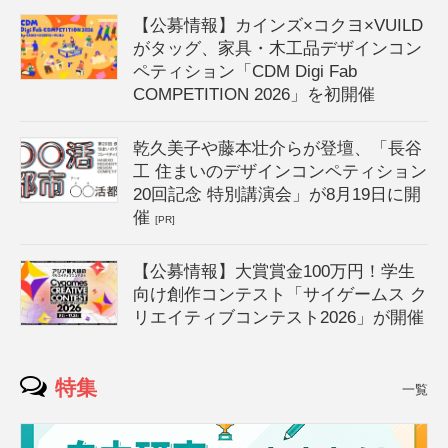
【公募情報】カインズ×コクヨ×VUILD
がタッグ、家具・木工品デザインコン
ペティション「CDM Digi Fab
COMPETITION 2026」を初開催
乾久美子や藤本壮介らが登壇、「長谷
工 住まいのデザインコンペティション
20回記念 特別講演会」が8月19日に開
催
[PR]
【公募情報】大賞賞金100万円！学生
向け創作コンテスト「サイゲームス ク
リエイティブコンテスト2026」が開催
特集
一覧