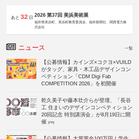
2026 第37回 美浜美術展
32
あと
日
福井県美浜町、美浜町教育委員会、福井新聞社、関西電力株
式会社
ニュース
一覧
【公募情報】カインズ×コクヨ×VUILD
がタッグ、家具・木工品デザインコン
ペティション「CDM Digi Fab
COMPETITION 2026」を初開催
乾久美子や藤本壮介らが登壇、「長谷
工 住まいのデザインコンペティション
20回記念 特別講演会」が8月19日に開
催
[PR]
【公募情報】大賞賞金100万円！学生