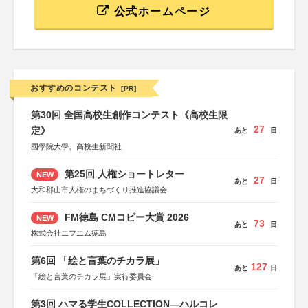
公式ホームページ
おすすめのコンテスト
[PR]
第30回 全国高校生創作コンテスト《高校生限
27
定》
あと
日
國學院大學、高校生新聞社
第25回 人権ショートレター
NEW
27
あと
日
大和郡山市人権のまちづくり推進協議会
FM徳島 CMコピー大賞 2026
NEW
73
あと
日
株式会社エフエム徳島
第6回 「絵と言葉のチカラ展」
127
あと
日
「絵と言葉のチカラ展」実行委員会
第3回 ハマる学生COLLECTION―ハルコレ