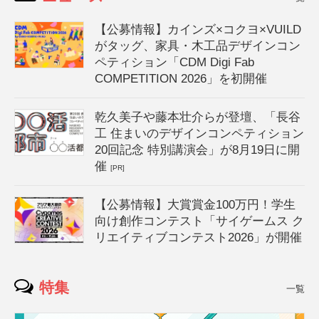
【公募情報】カインズ×コクヨ×VUILD
がタッグ、家具・木工品デザインコン
ペティション「CDM Digi Fab
COMPETITION 2026」を初開催
乾久美子や藤本壮介らが登壇、「長谷
工 住まいのデザインコンペティション
20回記念 特別講演会」が8月19日に開
催
[PR]
【公募情報】大賞賞金100万円！学生
向け創作コンテスト「サイゲームス ク
リエイティブコンテスト2026」が開催
特集
一覧