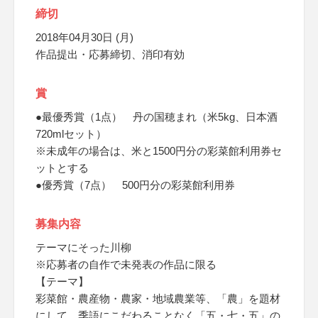
締切
2018年04月30日 (月)
作品提出・応募締切、消印有効
賞
●最優秀賞（1点） 丹の国穂まれ（米5kg、日本酒
720mlセット）
※未成年の場合は、米と1500円分の彩菜館利用券セ
ットとする
●優秀賞（7点） 500円分の彩菜館利用券
募集内容
テーマにそった川柳
※応募者の自作で未発表の作品に限る
【テーマ】
彩菜館・農産物・農家・地域農業等、「農」を題材
にして、季語にこだわることなく「五・七・五」の