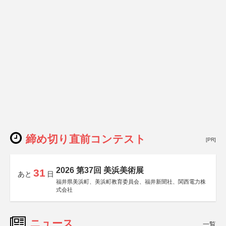
締め切り直前コンテスト
[PR]
2026 第37回 美浜美術展
31
あと
日
福井県美浜町、美浜町教育委員会、福井新聞社、関西電力株
式会社
ニュース
一覧