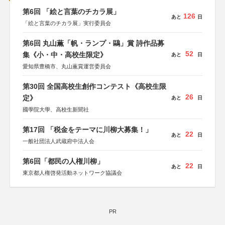
第6回 「絵と言葉のチカラ展」
126
あと
日
「絵と言葉のチカラ展」実行委員会
第6回 丸山薫「帆・ランプ・鷗」賞 詩作品募
52
集《小・中・高校生限定》
あと
日
愛知県豊橋市、丸山薫賞運営委員会
第30回 全国高校生創作コンテスト《高校生限
26
定》
あと
日
國學院大學、高校生新聞社
第17回 「税金をテーマに川柳大募集！」
22
あと
日
一般社団法人武蔵府中法人会
第6回「都民の人権川柳」
22
あと
日
東京都人権啓発活動ネットワーク協議会
PR