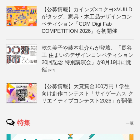
【公募情報】カインズ×コクヨ×VUILD
がタッグ、家具・木工品デザインコン
ペティション「CDM Digi Fab
COMPETITION 2026」を初開催
乾久美子や藤本壮介らが登壇、「長谷
工 住まいのデザインコンペティション
20回記念 特別講演会」が8月19日に開
催
[PR]
【公募情報】大賞賞金100万円！学生
向け創作コンテスト「サイゲームス ク
リエイティブコンテスト2026」が開催
特集
一覧