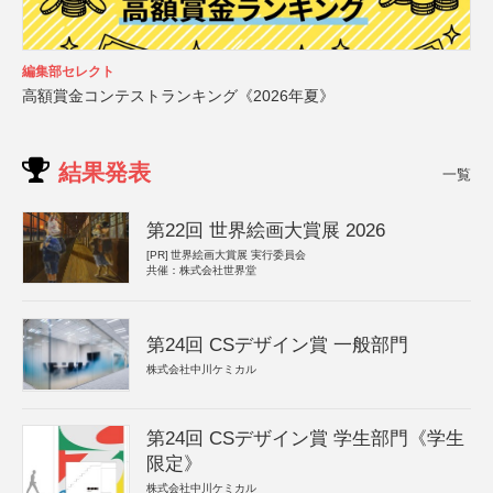
編集部セレクト
高額賞金コンテストランキング《2026年夏》
結果発表
一覧
第22回 世界絵画大賞展 2026
[PR]
世界絵画大賞展 実行委員会
共催：株式会社世界堂
第24回 CSデザイン賞 一般部門
株式会社中川ケミカル
第24回 CSデザイン賞 学生部門《学生
限定》
株式会社中川ケミカル