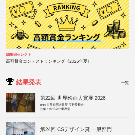
編集部セレクト
高額賞金コンテストランキング《2026年夏》
結果発表
一覧
第22回 世界絵画大賞展 2026
[PR]
世界絵画大賞展 実行委員会
共催：株式会社世界堂
第24回 CSデザイン賞 一般部門