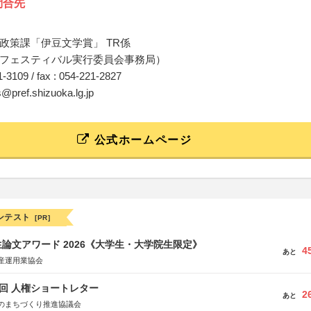
問合先
政策課「伊豆文学賞」 TR係
フェスティバル実行委員会事務局）
21-3109 / fax : 054-221-2827
es@pref.shizuoka.lg.jp
公式ホームページ
ンテスト
[PR]
論文アワード 2026《大学生・大学院生限定》
4
あと
産運用業協会
5回 人権ショートレター
2
あと
のまちづくり推進協議会