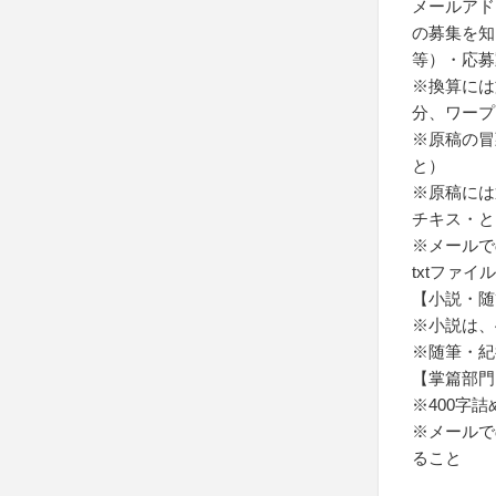
メールアド
の募集を知
等）・応募
※換算には
分、ワープ
※原稿の冒
と）
※原稿には
チキス・と
※メールで
txtファ
【小説・随
※小説は、
※随筆・紀
【掌篇部門
※400字
※メールで
ること