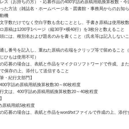
レス（お持ちの方）・応募作品の400字詰め原稿用紙換算枚数・今
った方法（雑誌名・ホームページ名・図書館・事務局からのお知
動機
文字数だけでなく空白字数も含むこととし、手書き原稿は使用枚
ロ原稿は1200字1ページ（縦30字×横40行）を3枚分と数えること
頭には、種別名および題名のみを書くこと（氏名等は記入しない
通し番号を記入し、重ねた原稿の右端をクリップ等で留めること
じひもは使用不可）
の応募の場合は、表紙と作品をマイクロソフトワードで作成、ま
イルで保存の上、添付して送信すること
筆・紀行文部門】
400字詰め原稿用紙換算枚数30～80枚程度
行文は、400字詰め原稿用紙換算枚数20～40枚程度
】
詰め原稿用紙5枚程度
の応募の場合は、表紙と作品をword/txtファイルで作成の上、添付