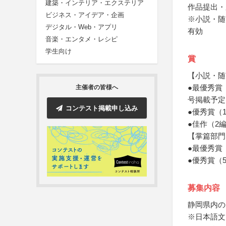
建築・インテリア・エクステリア
作品提出・
ビジネス・アイデア・企画
※小説・随
デジタル・Web・アプリ
有効
音楽・エンタメ・レシピ
学生向け
賞
【小説・随
●最優秀賞
主催者の皆様へ
号掲載予定
コンテスト掲載申し込み
●優秀賞（
●佳作（2
【掌篇部門
●最優秀賞
●優秀賞（
募集内容
静岡県内の
※日本語文