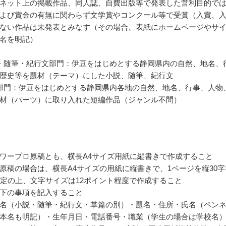
ネット上の掲載作品、同人誌、自費出版等で発表した営利目的で
よび賞金の有無に関わらず文学賞やコンクール等で受賞（入賞、
ない作品は未発表とみなす（その場合、表紙にホームページやサ
名を明記）
・随筆・紀行文部門：伊豆をはじめとする静岡県内の自然、地名、
歴史等を題材（テーマ）にした小説、随筆、紀行文
部門：伊豆をはじめとする静岡県内各地の自然、地名、行事、人物
材（パーツ）に取り入れた短編作品（ジャンル不問）
ワープロ原稿とも、横長A4サイズ用紙に縦書きで作成すること
原稿の場合は、横長A4サイズの用紙に縦書きで、1ページを縦30字
設定の上、文字サイズは12ポイント程度で作成すること
下の事項を記入すること
名（小説・随筆・紀行文・掌篇の別）・題名・住所・氏名（ペン
本名も明記）・生年月日・電話番号・職業（学生の場合は学校名