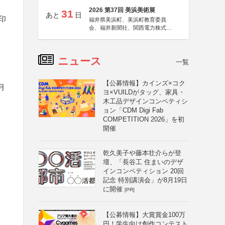
2026 第37回 美浜美術展
31
あと
日
印
福井県美浜町、美浜町教育委員
会、福井新聞社、関西電力株式会
社
ニュース
一覧
【公募情報】カインズ×コク
月
ヨ×VUILDがタッグ、家具・
木工品デザインコンペティシ
ョン「CDM Digi Fab
COMPETITION 2026」を初
開催
乾久美子や藤本壮介らが登
壇、「長谷工 住まいのデザ
インコンペティション 20回
記念 特別講演会」が8月19日
に開催
[PR]
【公募情報】大賞賞金100万
円！学生向け創作コンテスト