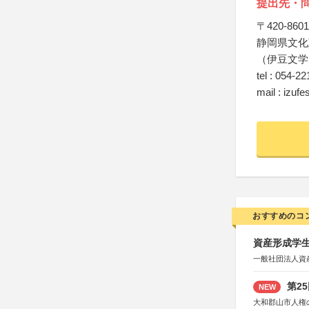
提出先・
〒420-8601
静岡県文化
（伊豆文学
tel : 054-2
mail : izuf
おすすめのコ
資産形成学生
一般社団法人資
第2
NEW
大和郡山市人権