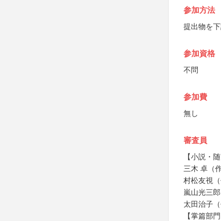
参加方法
提出物を下
参加資格
不問
参加費
無し
審査員
【小説・随
三木 卓（
村松友視（
嵐山光三郎
太田治子（
【掌篇部門