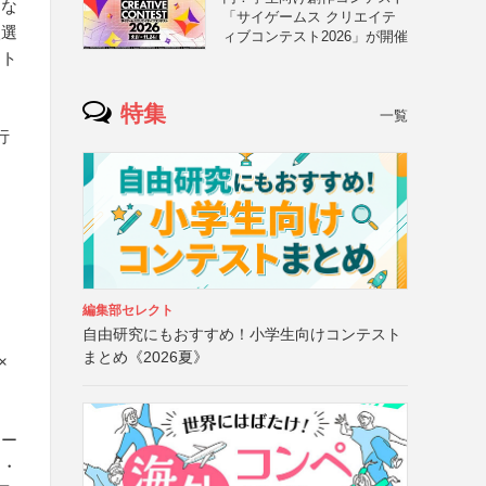
はな
「サイゲームス クリエイテ
入選
ィブコンテスト2026」が開催
イト
特集
一覧
行
、
編集部セレクト
自由研究にもおすすめ！小学生向けコンテスト
まとめ《2026夏》
×
ネー
）・