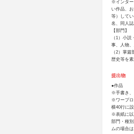
※インター
い作品、お
等）してい
名、同人誌
【部門】
（1）小説
事、人物、
（2）掌篇
歴史等を素
提出物
●作品
※手書き、
※ワープロ
横40行に
※表紙に以
部門・種別
ムの場合は