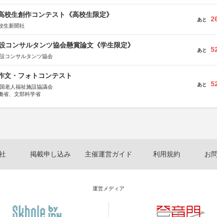
国高校生創作コンテスト《高校生限定》
2
あと
校生新聞社
 建設コンサルタンツ協会懸賞論文《学生限定》
5
あと
建設コンサルタンツ協会
護作文・フォトコンテスト
5
あと
全国老人福祉施設協議会
働省、文部科学省
社
掲載申し込み
主催運営ガイド
利用規約
お
運営メディア