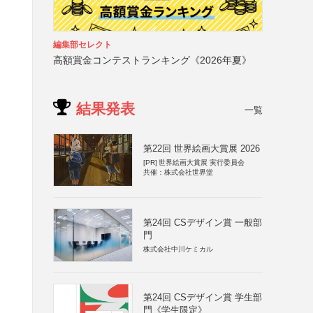
編集部セレクト
高額賞金コンテストランキング《2026年夏》
結果発表
一覧
第22回 世界絵画大賞展 2026
[PR]
世界絵画大賞展 実行委員会
共催：株式会社世界堂
第24回 CSデザイン賞 一般部
門
株式会社中川ケミカル
第24回 CSデザイン賞 学生部
門《学生限定》