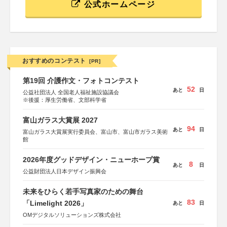
公式ホームページ
おすすめのコンテスト
[PR]
第19回 介護作文・フォトコンテスト
52
あと
日
公益社団法人 全国老人福祉施設協議会
※後援：厚生労働省、文部科学省
富山ガラス大賞展 2027
94
あと
日
富山ガラス大賞展実行委員会、富山市、富山市ガラス美術
館
2026年度グッドデザイン・ニューホープ賞
8
あと
日
公益財団法人日本デザイン振興会
未来をひらく若手写真家のための舞台
83
「Limelight 2026」
あと
日
OMデジタルソリューションズ株式会社