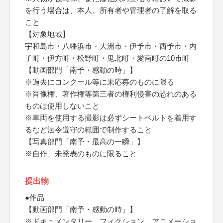
を行う場合は、本人、所有者や管理者の了解を取る
こと
【対象地域】
宇和島市・八幡浜市・大洲市・伊予市・西予市・内
子町・伊方町・松野町・鬼北町・愛南町の10市町
【動画部門「南予・感動の時」】
※過去にコンクール等に未応募のものに限る
※肖像権、著作権等第三者の権利侵害の恐れのある
ものは使用しないこと
※車両を使用する撮影は必ずシートベルトを着用す
るなど法令遵守の範囲で制作すること
【写真部門「南予・最高の一瞬」】
※自作、未発表のものに限ること
提出物
●作品
【動画部門「南予・感動の時」】
※ドキュメンタリー、フィクション、アニメーショ