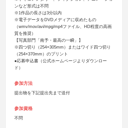
ンなど形式は不問
※1作品の長さは3分以内
※電子データをDVDメディアに収めたもの
（wmv/mov/avi/mpg/mp4ファイル、HD程度の高画
質を推奨）
【写真部門「南予・最高の一瞬」】
※四つ切り（254×305mm）またはワイド四つ切り
（254×370mm）のプリント
●応募申込書（公式ホームページよりダウンロー
ド）
参加方法
提出物を下記提出先まで送付
参加資格
不問