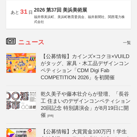
2026 第37回 美浜美術展
31
あと
日
福井県美浜町、美浜町教育委員会、福井新聞社、関西電力株
式会社
ニュース
一覧
【公募情報】カインズ×コクヨ×VUILD
がタッグ、家具・木工品デザインコン
ペティション「CDM Digi Fab
COMPETITION 2026」を初開催
乾久美子や藤本壮介らが登壇、「長谷
工 住まいのデザインコンペティション
20回記念 特別講演会」が8月19日に開
催
[PR]
【公募情報】大賞賞金100万円！学生