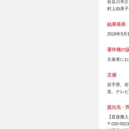
長谷川羊介
村上由美子
結果発表
2018年9
著作権の
主催者にお
主催
岩手県、岩
送、テレビ
提出先・
【直接搬入
〒020-0023