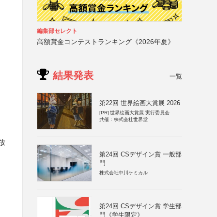
編集部セレクト
高額賞金コンテストランキング《2026年夏》
結果発表
一覧
第22回 世界絵画大賞展 2026
[PR]
世界絵画大賞展 実行委員会
共催：株式会社世界堂
放
第24回 CSデザイン賞 一般部
門
株式会社中川ケミカル
第24回 CSデザイン賞 学生部
門《学生限定》