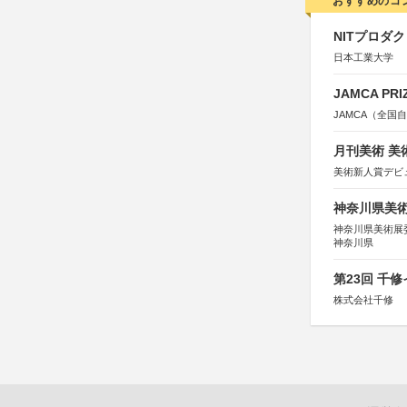
おすすめのコ
NITプロダ
日本工業大学
JAMCA P
JAMCA（全
月刊美術 美
美術新人賞デビ
神奈川県美術展
神奈川県美術展
神奈川県
第23回 千
株式会社千修