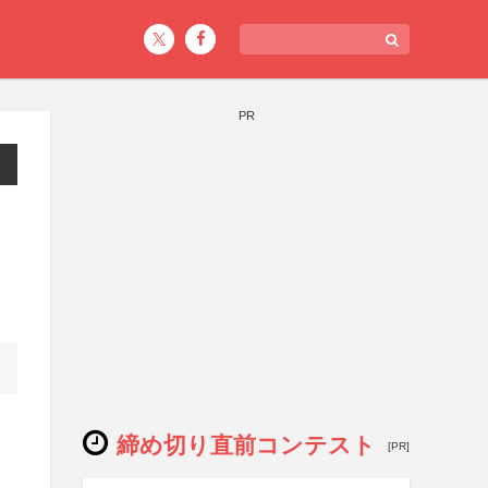
PR
締め切り直前コンテスト
[PR]