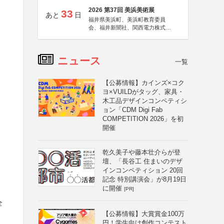
2026 第37回 美浜美術展
33
あと
日
福井県美浜町、美浜町教育委員
会、福井新聞社、関西電力株式会
社
ニュース
一覧
【公募情報】カインズ×コク
ヨ×VUILDがタッグ、家具・
木工品デザインコンペティシ
ョン「CDM Digi Fab
COMPETITION 2026」を初
開催
乾久美子や藤本壮介らが登
壇、「長谷工 住まいのデザ
インコンペティション 20回
記念 特別講演会」が8月19日
に開催
[PR]
全
【公募情報】大賞賞金100万
円！学生向け創作コンテスト