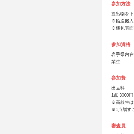
参加方法
提出物を下
※輸送搬入
※梱包表面
参加資格
岩手県内在
業生
参加費
出品料
1点 3000円
※高校生は1
※1点増す
審査員