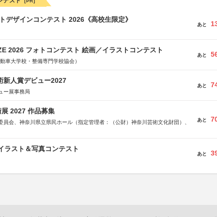
ンテスト
[PR]
クトデザインコンテスト 2026《高校生限定》
1
あと
RIZE 2026 フォトコンテスト 絵画／イラストコンテスト
5
あと
国自動車大学校・整備専門学校協会）
術新人賞デビュー2027
7
あと
ュー展事務局
 2027 作品募集
7
あと
委員会、神奈川県立県民ホール（指定管理者：（公財）神奈川芸術文化財団）、
修イラスト＆写真コンテスト
3
あと