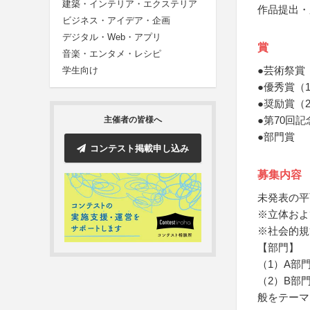
建築・インテリア・エクステリア
作品提出・
ビジネス・アイデア・企画
デジタル・Web・アプリ
賞
音楽・エンタメ・レシピ
●芸術祭賞
学生向け
●優秀賞（
●奨励賞（
●第70回
主催者の皆様へ
●部門賞
コンテスト掲載申し込み
募集内容
未発表の平
※立体およ
※社会的規
【部門】
（1）A部
（2）B部
般をテーマ