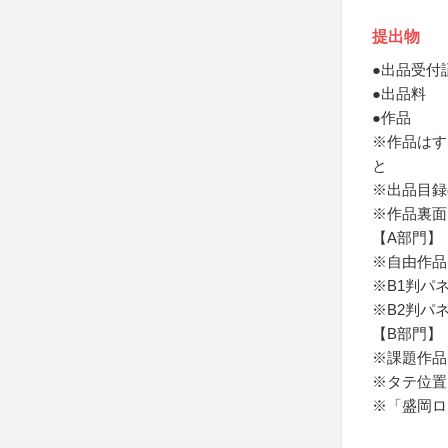
提出物
●出品受付
●出品料
●作品
※作品はす
と
※出品目録
※作品裏面
【A部門】
※自由作品は
※B1判パネル
※B2判パネル
【B部門】
※課題作品は
※タテ位置
※「盛岡ロ