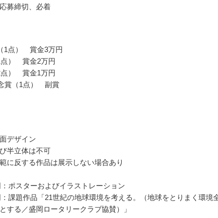
応募締切、必着
（1点） 賞金3万円
1点） 賞金2万円
2点） 賞金1万円
記念賞（1点） 副賞
面デザイン
び半立体は不可
範に反する作品は展示しない場合あり
門：ポスターおよびイラストレーション
門：課題作品「21世紀の地球環境を考える。（地球をとりまく環境
とする／盛岡ロータリークラブ協賛）」