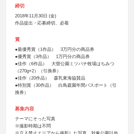
締切
2018年11月30日 (金)
作品提出・応募締切、必着
賞
●最優秀賞（1作品） 3万円分の商品券
●優秀賞（3作品） 1万円分の商品券
●佳作（6作品） 大曽公園ミツバチ牧場はちみつ
（270g×2）（引換券）
●佳作（20作品） 森乳東海協賛品
●特別賞（30作品） 白鳥庭園年間パスポート（引
換券）
募集内容
テーマにそった写真
※撮影時期は不問
※立入禁止エリアから撮影した写真、対象公園以外