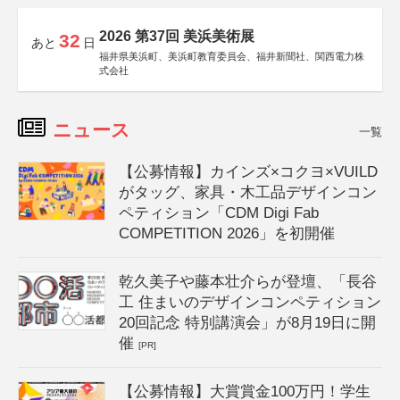
2026 第37回 美浜美術展
32
あと
日
福井県美浜町、美浜町教育委員会、福井新聞社、関西電力株
式会社
ニュース
一覧
【公募情報】カインズ×コクヨ×VUILD
がタッグ、家具・木工品デザインコン
ペティション「CDM Digi Fab
COMPETITION 2026」を初開催
乾久美子や藤本壮介らが登壇、「長谷
工 住まいのデザインコンペティション
20回記念 特別講演会」が8月19日に開
催
[PR]
【公募情報】大賞賞金100万円！学生