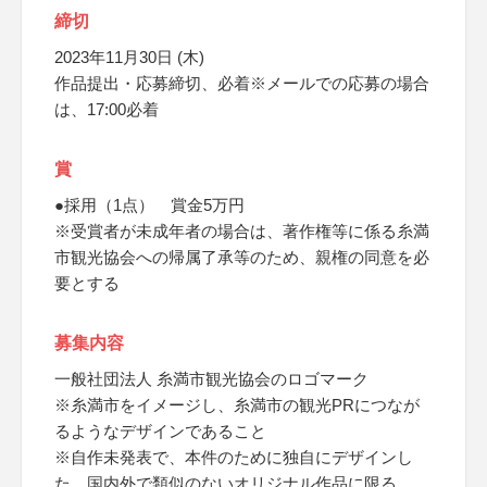
締切
2023年11月30日 (木)
作品提出・応募締切、必着※メールでの応募の場合
は、17:00必着
賞
●採用（1点） 賞金5万円
※受賞者が未成年者の場合は、著作権等に係る糸満
市観光協会への帰属了承等のため、親権の同意を必
要とする
募集内容
一般社団法人 糸満市観光協会のロゴマーク
※糸満市をイメージし、糸満市の観光PRにつなが
るようなデザインであること
※自作未発表で、本件のために独自にデザインし
た、国内外で類似のないオリジナル作品に限る