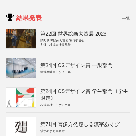
結果発表
一覧
第22回 世界絵画大賞展 2026
[PR]
世界絵画大賞展 実行委員会
共催：株式会社世界堂
第24回 CSデザイン賞 一般部門
株式会社中川ケミカル
第24回 CSデザイン賞 学生部門《学生
限定》
株式会社中川ケミカル
第71回 喜多方発感じる漢字あそび
漢字のまち喜多方