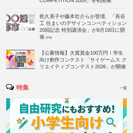
COMPETITION 2026」を初開催
乾久美子や藤本壮介らが登壇、「長谷
工 住まいのデザインコンペティション
20回記念 特別講演会」が8月19日に開
催
[PR]
【公募情報】大賞賞金100万円！学生
向け創作コンテスト「サイゲームス ク
リエイティブコンテスト2026」が開催
特集
一覧