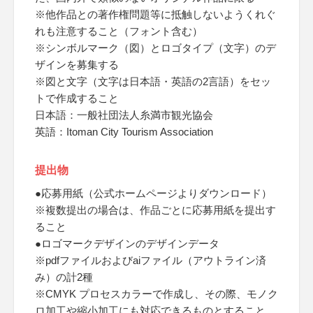
※他作品との著作権問題等に抵触しないようくれぐ
れも注意すること（フォント含む）
※シンボルマーク（図）とロゴタイプ（文字）のデ
ザインを募集する
※図と文字（文字は日本語・英語の2言語）をセッ
トで作成すること
日本語：一般社団法人糸満市観光協会
英語：Itoman City Tourism Association
提出物
●応募用紙（公式ホームページよりダウンロード）
※複数提出の場合は、作品ごとに応募用紙を提出す
ること
●ロゴマークデザインのデザインデータ
※pdfファイルおよびaiファイル（アウトライン済
み）の計2種
※CMYK プロセスカラーで作成し、その際、モノク
ロ加工や縮小加工にも対応できるものとすること