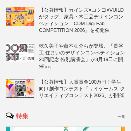
【公募情報】カインズ×コクヨ×VUILD
がタッグ、家具・木工品デザインコン
ペティション「CDM Digi Fab
COMPETITION 2026」を初開催
乾久美子や藤本壮介らが登壇、「長谷
工 住まいのデザインコンペティション
20回記念 特別講演会」が8月19日に開
催
[PR]
【公募情報】大賞賞金100万円！学生
向け創作コンテスト「サイゲームス ク
リエイティブコンテスト2026」が開催
特集
一覧