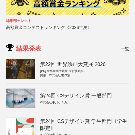
編集部セレクト
高額賞金コンテストランキング《2026年夏》
結果発表
一覧
第22回 世界絵画大賞展 2026
[PR]
世界絵画大賞展 実行委員会
共催：株式会社世界堂
第24回 CSデザイン賞 一般部門
株式会社中川ケミカル
第24回 CSデザイン賞 学生部門《学生
限定》
株式会社中川ケミカル