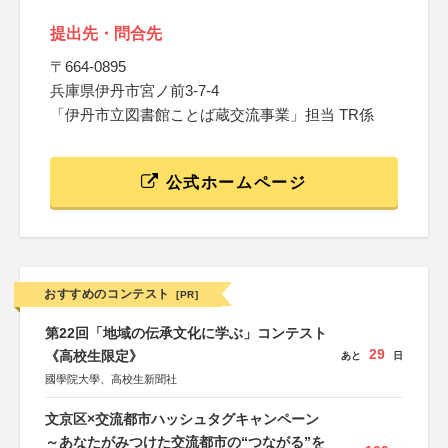
提出先・問合先
〒664-0895
兵庫県伊丹市宮ノ前3-7-4
「伊丹市立図書館ことば蔵交流事業」担当 TR係
公式ホームページ
おすすめのコンテスト
[PR]
第22回「地域の伝承文化に学ぶ」コンテスト
29
《高校生限定》
あと
日
國學院大學、高校生新聞社
文京区×交流都市ハッシュタグキャンペーン
～あなたがみつけた交流都市の“つながる”を