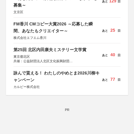
129
あと
日
募集～
文京区
FM香川 CMコピー大賞2026 ～応募した瞬
25
間、あなたもクリエイター～
あと
日
株式会社エフエム香川
第25回 北区内田康夫ミステリー文学賞
40
あと
日
東京都北区
共催：公益財団法人北区文化振興財団
協力：一般財団法人内田康夫財団
協賛：株式会社実業之日本社
詠んで貰える！ わたしのやめとま2026川柳キ
77
ャンペーン
あと
日
カルビー株式会社
PR