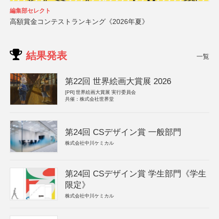
編集部セレクト
高額賞金コンテストランキング《2026年夏》
結果発表
一覧
第22回 世界絵画大賞展 2026
[PR]
世界絵画大賞展 実行委員会
共催：株式会社世界堂
第24回 CSデザイン賞 一般部門
株式会社中川ケミカル
第24回 CSデザイン賞 学生部門《学生
限定》
株式会社中川ケミカル