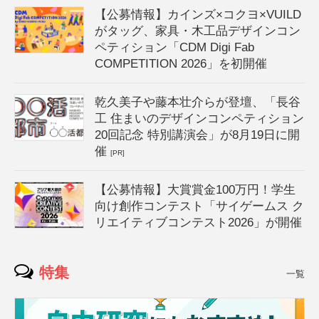
【公募情報】カインズ×コクヨ×VUILD
がタッグ、家具・木工品デザインコン
ペティション「CDM Digi Fab
COMPETITION 2026」を初開催
乾久美子や藤本壮介らが登壇、「長谷
工 住まいのデザインコンペティション
20回記念 特別講演会」が8月19日に開
催
[PR]
【公募情報】大賞賞金100万円！学生
向け創作コンテスト「サイゲームス ク
リエイティブコンテスト2026」が開催
特集
一覧