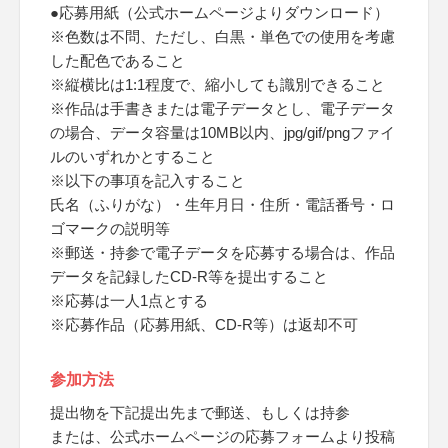
●応募用紙（公式ホームページよりダウンロード）
※色数は不問、ただし、白黒・単色での使用を考慮
した配色であること
※縦横比は1:1程度で、縮小しても識別できること
※作品は手書きまたは電子データとし、電子データ
の場合、データ容量は10MB以内、jpg/gif/pngファイ
ルのいずれかとすること
※以下の事項を記入すること
氏名（ふりがな）・生年月日・住所・電話番号・ロ
ゴマークの説明等
※郵送・持参で電子データを応募する場合は、作品
データを記録したCD-R等を提出すること
※応募は一人1点とする
※応募作品（応募用紙、CD-R等）は返却不可
参加方法
提出物を下記提出先まで郵送、もしくは持参
または、公式ホームページの応募フォームより投稿