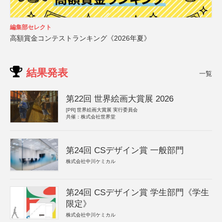
編集部セレクト
高額賞金コンテストランキング《2026年夏》
結果発表
一覧
第22回 世界絵画大賞展 2026
[PR]
世界絵画大賞展 実行委員会
共催：株式会社世界堂
第24回 CSデザイン賞 一般部門
株式会社中川ケミカル
第24回 CSデザイン賞 学生部門《学生
限定》
株式会社中川ケミカル