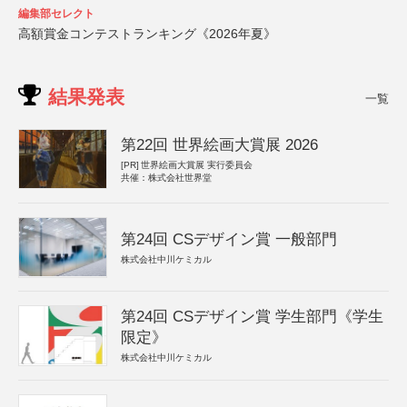
編集部セレクト
高額賞金コンテストランキング《2026年夏》
結果発表
一覧
第22回 世界絵画大賞展 2026
[PR]
世界絵画大賞展 実行委員会
共催：株式会社世界堂
第24回 CSデザイン賞 一般部門
株式会社中川ケミカル
第24回 CSデザイン賞 学生部門《学生
限定》
株式会社中川ケミカル