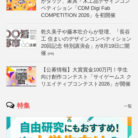
がタッグ、家具・木工品デザインコン
ペティション「CDM Digi Fab
COMPETITION 2026」を初開催
乾久美子や藤本壮介らが登壇、「長谷
工 住まいのデザインコンペティション
20回記念 特別講演会」が8月19日に開
催
[PR]
【公募情報】大賞賞金100万円！学生
向け創作コンテスト「サイゲームス ク
リエイティブコンテスト2026」が開催
特集
一覧