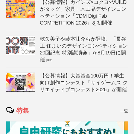
【公募情報】カインズ×コクヨ×VUILD
がタッグ、家具・木工品デザインコン
ペティション「CDM Digi Fab
COMPETITION 2026」を初開催
乾久美子や藤本壮介らが登壇、「長谷
工 住まいのデザインコンペティション
20回記念 特別講演会」が8月19日に開
催
[PR]
【公募情報】大賞賞金100万円！学生
向け創作コンテスト「サイゲームス ク
リエイティブコンテスト2026」が開催
特集
一覧