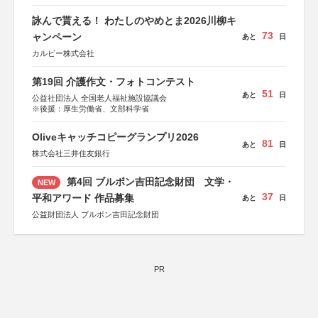
詠んで貰える！ わたしのやめとま2026川柳キ
73
ャンペーン
あと
日
カルビー株式会社
第19回 介護作文・フォトコンテスト
51
あと
日
公益社団法人 全国老人福祉施設協議会
※後援：厚生労働省、文部科学省
Oliveキャッチコピーグランプリ2026
81
あと
日
株式会社三井住友銀行
第4回 ブルボン吉田記念財団 文学・
NEW
37
平和アワード 作品募集
あと
日
公益財団法人 ブルボン吉田記念財団
PR