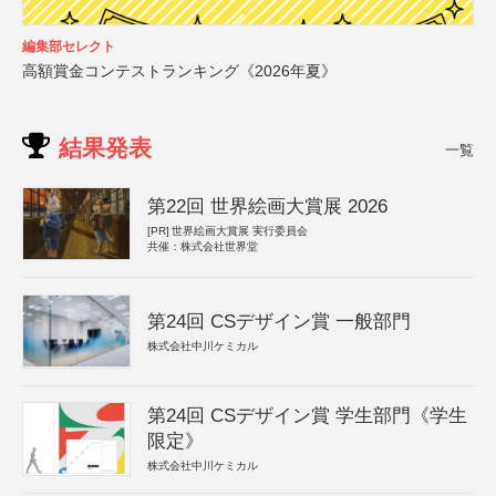
編集部セレクト
高額賞金コンテストランキング《2026年夏》
結果発表
一覧
第22回 世界絵画大賞展 2026
[PR]
世界絵画大賞展 実行委員会
共催：株式会社世界堂
第24回 CSデザイン賞 一般部門
株式会社中川ケミカル
第24回 CSデザイン賞 学生部門《学生
限定》
株式会社中川ケミカル