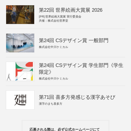
第22回 世界絵画大賞展 2026
[PR]
世界絵画大賞展 実行委員会
共催：株式会社世界堂
第24回 CSデザイン賞 一般部門
株式会社中川ケミカル
第24回 CSデザイン賞 学生部門《学生
限定》
株式会社中川ケミカル
第71回 喜多方発感じる漢字あそび
漢字のまち喜多方
応募される際は、必ず公式ホームページにて