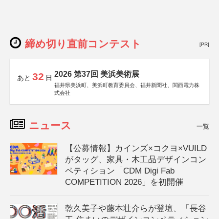
締め切り直前コンテスト
[PR]
2026 第37回 美浜美術展
32
あと
日
福井県美浜町、美浜町教育委員会、福井新聞社、関西電力株
式会社
ニュース
一覧
【公募情報】カインズ×コクヨ×VUILD
がタッグ、家具・木工品デザインコン
ペティション「CDM Digi Fab
COMPETITION 2026」を初開催
乾久美子や藤本壮介らが登壇、「長谷