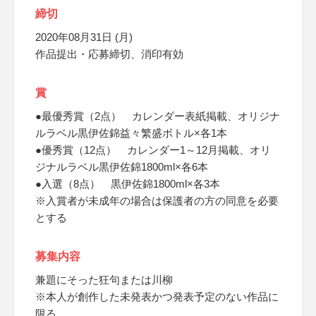
締切
2020年08月31日 (月)
作品提出・応募締切、消印有効
賞
●最優秀賞（2点） カレンダー表紙掲載、オリジナ
ルラベル黒伊佐錦益々繁盛ボトル×各1本
●優秀賞（12点） カレンダー1～12月掲載、オリ
ジナルラベル黒伊佐錦1800ml×各6本
●入選（8点） 黒伊佐錦1800ml×各3本
※入賞者が未成年の場合は保護者の方の同意を必要
とする
募集内容
兼題にそった狂句または川柳
※本人が創作した未発表かつ発表予定のない作品に
限る