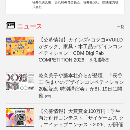
福井県美浜町、美浜町教育委員会、福井新聞社、関西電力株
式会社
ニュース
一覧
【公募情報】カインズ×コクヨ×VUILD
がタッグ、家具・木工品デザインコン
ペティション「CDM Digi Fab
COMPETITION 2026」を初開催
乾久美子や藤本壮介らが登壇、「長谷
工 住まいのデザインコンペティション
20回記念 特別講演会」が8月19日に開
催
[PR]
【公募情報】大賞賞金100万円！学生
向け創作コンテスト「サイゲームス ク
リエイティブコンテスト2026」が開催