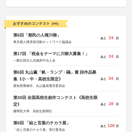
おすすめのコンテスト
[PR]
第6回「都民の人権川柳」
24
あと
日
東京都人権啓発活動ネットワーク協議会
第17回 「税金をテーマに川柳大募集！」
24
あと
日
一般社団法人武蔵府中法人会
第6回 丸山薫「帆・ランプ・鷗」賞 詩作品募
54
集《小・中・高校生限定》
あと
日
愛知県豊橋市、丸山薫賞運営委員会
第30回 全国高校生創作コンテスト《高校生限
28
定》
あと
日
國學院大學、高校生新聞社
第6回 「絵と言葉のチカラ展」
128
あと
日
「絵と言葉のチカラ展」実行委員会