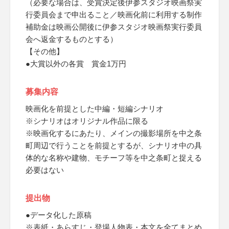
（必要な場合は、受賞決定後伊参スタジオ映画祭実
行委員会まで申出ること／映画化前に利用する制作
補助金は映画公開後に伊参スタジオ映画祭実行委員
会へ返金するものとする）
【その他】
●大賞以外の各賞 賞金1万円
募集内容
映画化を前提とした中編・短編シナリオ
※シナリオはオリジナル作品に限る
※映画化するにあたり、メインの撮影場所を中之条
町周辺で行うことを前提とするが、シナリオ中の具
体的な名称や建物、モチーフ等を中之条町と捉える
必要はない
提出物
●データ化した原稿
※表紙・あらすじ・登場人物表・本文を全てまとめ