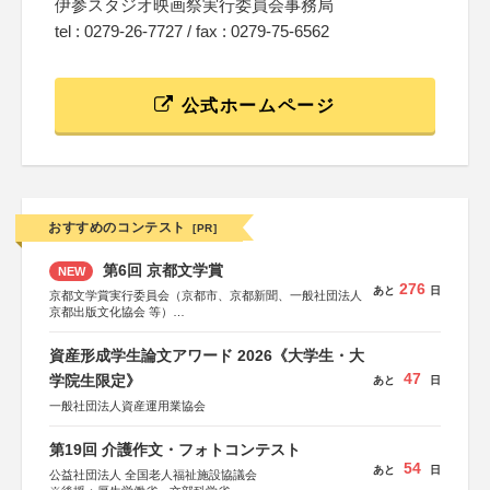
伊参スタジオ映画祭実行委員会事務局
tel : 0279-26-7727 / fax : 0279-75-6562
公式ホームページ
おすすめのコンテスト
[PR]
第6回 京都文学賞
NEW
276
あと
日
京都文学賞実行委員会（京都市、京都新聞、一般社団法人
京都出版文化協会 等）
協力：京都府書店商業組合、朝日新聞出版、
KADOKAWA、河出書房新社、幻冬舎、講談社、光文社、
資産形成学生論文アワード 2026《大学生・大
集英社、小学館、祥伝社、新潮社、淡交社、ちいさいミシ
47
マ社、徳間書店、早川書房、PHP研究所、双葉社、文藝春
学院生限定》
あと
日
秋、ポプラ社、毎日新聞出版
一般社団法人資産運用業協会
第19回 介護作文・フォトコンテスト
54
あと
日
公益社団法人 全国老人福祉施設協議会