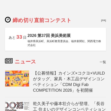
締め切り直前コンテスト
[PR]
2026 第37回 美浜美術展
33
あと
日
福井県美浜町、美浜町教育委員会、福井新聞社、関西電力株
式会社
ニュース
一覧
【公募情報】カインズ×コクヨ×VUILD
がタッグ、家具・木工品デザインコン
ペティション「CDM Digi Fab
COMPETITION 2026」を初開催
乾久美子や藤本壮介らが登壇、「長谷
工 住まいのデザインコンペティション