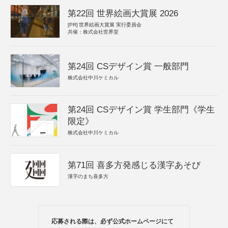
第22回 世界絵画大賞展 2026
[PR]
世界絵画大賞展 実行委員会
共催：株式会社世界堂
第24回 CSデザイン賞 一般部門
株式会社中川ケミカル
第24回 CSデザイン賞 学生部門《学生
限定》
株式会社中川ケミカル
第71回 喜多方発感じる漢字あそび
漢字のまち喜多方
応募される際は、必ず公式ホームページにて