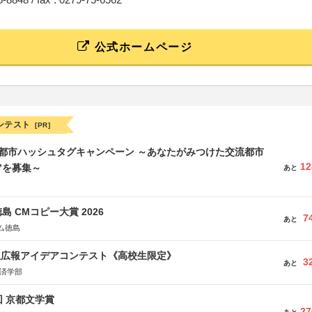
公式ホームページ
ンテスト
[PR]
流都市ハッシュタグキャンペーン ～あなたがみつけた交流都市
12
”を募集～
あと
島 CMコピー大賞 2026
7
あと
ム徳島
生広報アイデアコンテスト《高校生限定》
3
あと
経済学部
回 京都文学賞
27