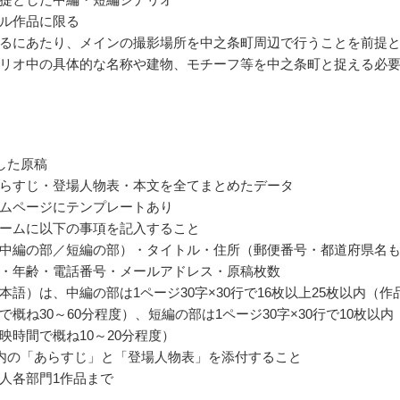
ル作品に限る
るにあたり、メインの撮影場所を中之条町周辺で行うことを前提
リオ中の具体的な名称や建物、モチーフ等を中之条町と捉える必
した原稿
らすじ・登場人物表・本文を全てまとめたデータ
ムページにテンプレートあり
ームに以下の事項を記入すること
中編の部／短編の部）・タイトル・住所（郵便番号・都道府県名
・年齢・電話番号・メールアドレス・原稿枚数
本語）は、中編の部は1ページ30字×30行で16枚以上25枚以内（作
で概ね30～60分程度）、短編の部は1ページ30字×30行で10枚以内
映時間で概ね10～20分程度）
以内の「あらすじ」と「登場人物表」を添付すること
人各部門1作品まで