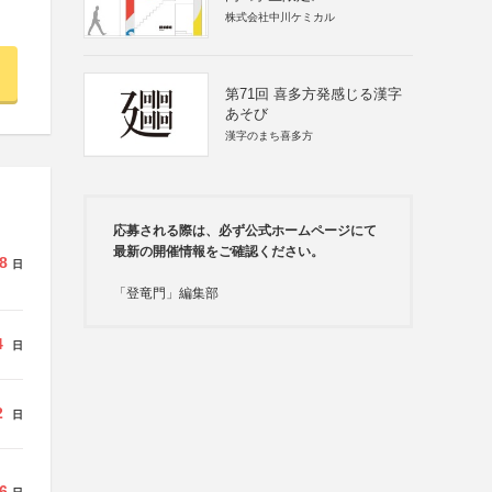
株式会社中川ケミカル
第71回 喜多方発感じる漢字
あそび
漢字のまち喜多方
応募される際は、必ず公式ホームページにて
最新の開催情報をご確認ください。
8
日
「登竜門」編集部
4
日
2
日
6