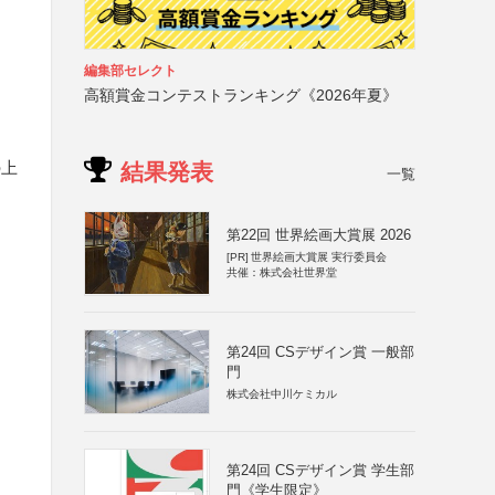
編集部セレクト
高額賞金コンテストランキング《2026年夏》
の上
結果発表
一覧
第22回 世界絵画大賞展 2026
[PR]
世界絵画大賞展 実行委員会
共催：株式会社世界堂
第24回 CSデザイン賞 一般部
門
株式会社中川ケミカル
第24回 CSデザイン賞 学生部
門《学生限定》