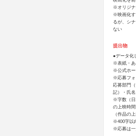
※オリジナ
※映画化す
るが、シナ
ない
提出物
●データ化
※表紙・あ
※公式ホー
※応募フォ
応募部門（
記）・氏名
※字数（日
の上映時間
（作品の上
※400字
※応募は一