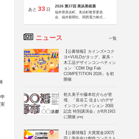
2026 第37回 美浜美術展
33
あと
日
福井県美浜町、美浜町教育委員
会、福井新聞社、関西電力株式会
社
ニュース
一覧
【公募情報】カインズ×コク
ヨ×VUILDがタッグ、家具・
木工品デザインコンペティシ
ョン「CDM Digi Fab
COMPETITION 2026」を初
開催
体
ま
乾久美子や藤本壮介らが登
で申
壇、「長谷工 住まいのデザ
祭実
インコンペティション 20回
記念 特別講演会」が8月19日
に開催
[PR]
【公募情報】大賞賞金100万
円！学生向け創作コンテスト