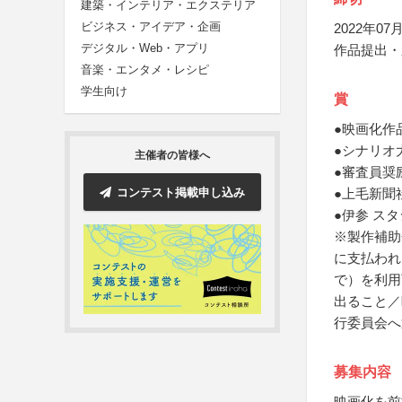
建築・インテリア・エクステリア
ビジネス・アイデア・企画
2022年07月
デジタル・Web・アプリ
作品提出・
音楽・エンタメ・レシピ
学生向け
賞
●映画化作
●シナリオ
主催者の皆様へ
●審査員奨
コンテスト掲載申し込み
●上毛新聞
●伊参 ス
※製作補助
に支払われ
で）を利用
出ること／
行委員会へ
募集内容
映画化を前