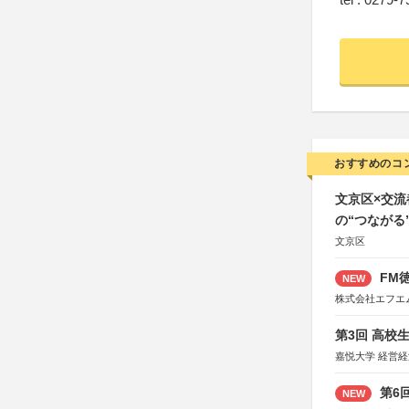
おすすめのコ
文京区×交
の“つながる
文京区
FM徳
NEW
株式会社エフエ
第3回 高校
嘉悦大学 経営
第6
NEW