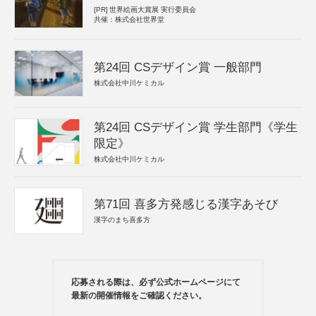
[PR]
世界絵画大賞展 実行委員会
共催：株式会社世界堂
第24回 CSデザイン賞 一般部門
株式会社中川ケミカル
第24回 CSデザイン賞 学生部門《学生
限定》
株式会社中川ケミカル
第71回 喜多方発感じる漢字あそび
漢字のまち喜多方
応募される際は、必ず公式ホームページにて
最新の開催情報をご確認ください。