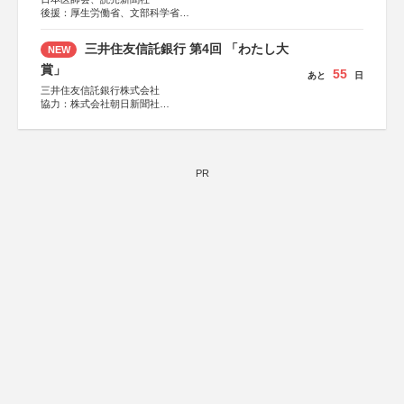
後援：厚生労働省、文部科学省
協賛：東京海上日動火災保険株式会社、東京海上日動あん
しん生命保険株式会社
三井住友信託銀行 第4回 「わたし大
NEW
賞」
55
あと
日
三井住友信託銀行株式会社
協力：株式会社朝日新聞社
後援：日本郵便株式会社
PR