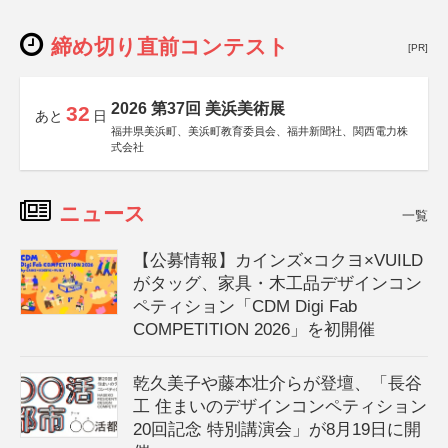
締め切り直前コンテスト
[PR]
2026 第37回 美浜美術展
32
あと
日
福井県美浜町、美浜町教育委員会、福井新聞社、関西電力株
式会社
ニュース
一覧
【公募情報】カインズ×コクヨ×VUILD
がタッグ、家具・木工品デザインコン
ペティション「CDM Digi Fab
COMPETITION 2026」を初開催
乾久美子や藤本壮介らが登壇、「長谷
工 住まいのデザインコンペティション
20回記念 特別講演会」が8月19日に開