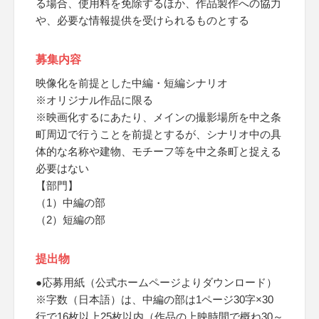
る場合、使用料を免除するほか、作品製作への協力
や、必要な情報提供を受けられるものとする
募集内容
映像化を前提とした中編・短編シナリオ
※オリジナル作品に限る
※映画化するにあたり、メインの撮影場所を中之条
町周辺で行うことを前提とするが、シナリオ中の具
体的な名称や建物、モチーフ等を中之条町と捉える
必要はない
【部門】
（1）中編の部
（2）短編の部
提出物
●応募用紙（公式ホームページよりダウンロード）
※字数（日本語）は、中編の部は1ページ30字×30
行で16枚以上25枚以内（作品の上映時間で概ね30～