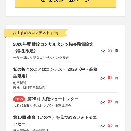
公式ホームページ
おすすめのコンテスト
[PR]
2026年度 建設コンサルタンツ協会懸賞論文
53
《学生限定》
あと
日
一般社団法人 建設コンサルタンツ協会
私の折々のことばコンテスト 2026《中・高校
生限定》
68
あと
日
朝日新聞
共催：朝日中高生新聞
第25回 人権ショートレター
NEW
27
あと
日
大和郡山市人権のまちづくり推進協議会
第10回 生命（いのち）を見つめるフォト＆エ
ッセー
55
あと
日
日本医師会、読売新聞社